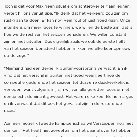
Toch is dat voor Max geen situatie om achterover te gaan leunen,
vertelt hij ons vanuit Spa. “Ik denk dat het verkeerd zou zijn om
rustig aan te doen. Er kan nog veel fout of juist goed gaan. Onze
intentie is om meer races te winnen, we willen de beste zijn, dat is
hoe we de rest van het seizoen benaderen. We willen constant
zijn en niet uitvallen. Dus eigenlijk zoals we ook de eerste helft
van het seizoen benaderd hebben mikken we elke keer opnieuw
op de zege.”
“Niemand had een dergelijk puntenvoorsprong verwacht. En ik
vind dat het verschil in punten niet goed weergeeft hoe de
competitie gedurende het seizoen tot dusverre daadwerkelijk is
verlopen, want volgens mij zijn wij van alle gereden races er niet
eentje echt dominant geweest. Het waren elke keer kleine marges
en ik verwacht dat dit ook het geval zal zijn in de resterende
races.”
Aan een mogelijk tweede kampioenschap wil Verstappen nog niet
denken: “Het heeft niet zoveel zin om het daar al over te hebben,