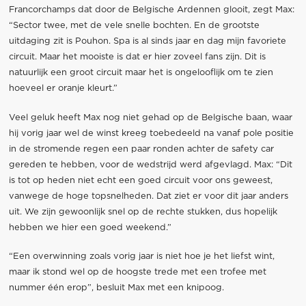
Francorchamps dat door de Belgische Ardennen glooit, zegt Max:
“Sector twee, met de vele snelle bochten. En de grootste
uitdaging zit is Pouhon. Spa is al sinds jaar en dag mijn favoriete
circuit. Maar het mooiste is dat er hier zoveel fans zijn. Dit is
natuurlijk een groot circuit maar het is ongelooflijk om te zien
hoeveel er oranje kleurt.”
Veel geluk heeft Max nog niet gehad op de Belgische baan, waar
hij vorig jaar wel de winst kreeg toebedeeld na vanaf pole positie
in de stromende regen een paar ronden achter de safety car
gereden te hebben, voor de wedstrijd werd afgevlagd. Max: “Dit
is tot op heden niet echt een goed circuit voor ons geweest,
vanwege de hoge topsnelheden. Dat ziet er voor dit jaar anders
uit. We zijn gewoonlijk snel op de rechte stukken, dus hopelijk
hebben we hier een goed weekend.”
“Een overwinning zoals vorig jaar is niet hoe je het liefst wint,
maar ik stond wel op de hoogste trede met een trofee met
nummer één erop”, besluit Max met een knipoog.