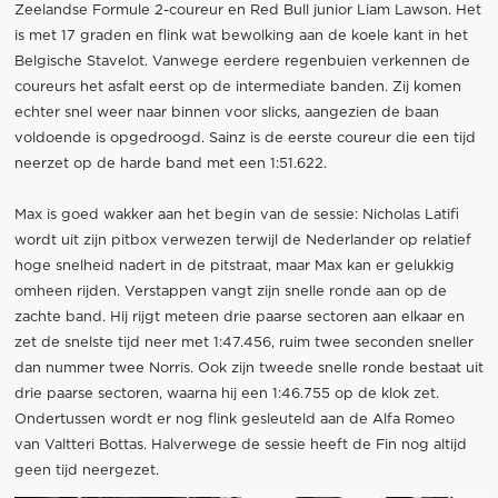
Zeelandse Formule 2-coureur en Red Bull junior Liam Lawson. Het
is met 17 graden en flink wat bewolking aan de koele kant in het
Belgische Stavelot. Vanwege eerdere regenbuien verkennen de
coureurs het asfalt eerst op de intermediate banden. Zij komen
echter snel weer naar binnen voor slicks, aangezien de baan
voldoende is opgedroogd. Sainz is de eerste coureur die een tijd
neerzet op de harde band met een 1:51.622.
Max is goed wakker aan het begin van de sessie: Nicholas Latifi
wordt uit zijn pitbox verwezen terwijl de Nederlander op relatief
hoge snelheid nadert in de pitstraat, maar Max kan er gelukkig
omheen rijden. Verstappen vangt zijn snelle ronde aan op de
zachte band. Hij rijgt meteen drie paarse sectoren aan elkaar en
zet de snelste tijd neer met 1:47.456, ruim twee seconden sneller
dan nummer twee Norris. Ook zijn tweede snelle ronde bestaat uit
drie paarse sectoren, waarna hij een 1:46.755 op de klok zet.
Ondertussen wordt er nog flink gesleuteld aan de Alfa Romeo
van Valtteri Bottas. Halverwege de sessie heeft de Fin nog altijd
geen tijd neergezet.