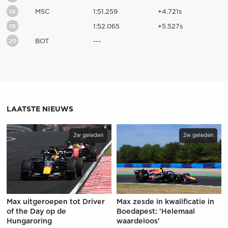
18
MSC
1:51.259
+4.721s
19
1:52.065
+5.527s
20
BOT
---
LAATSTE NIEUWS
2w geleden
2w geleden
Max uitgeroepen tot Driver
Max zesde in kwalificatie in
of the Day op de
Boedapest: 'Helemaal
Hungaroring
waardeloos'