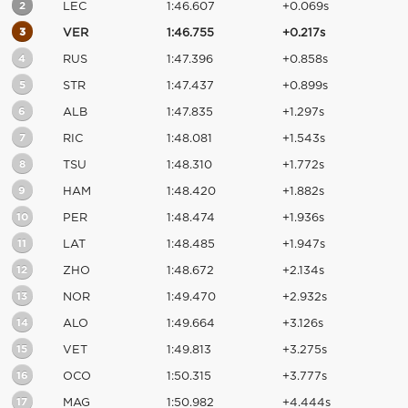
2
LEC
1:46.607
+0.069s
3
VER
1:46.755
+0.217s
4
RUS
1:47.396
+0.858s
5
STR
1:47.437
+0.899s
6
ALB
1:47.835
+1.297s
7
RIC
1:48.081
+1.543s
8
TSU
1:48.310
+1.772s
9
HAM
1:48.420
+1.882s
10
PER
1:48.474
+1.936s
11
LAT
1:48.485
+1.947s
12
ZHO
1:48.672
+2.134s
13
NOR
1:49.470
+2.932s
14
ALO
1:49.664
+3.126s
15
VET
1:49.813
+3.275s
16
OCO
1:50.315
+3.777s
17
MAG
1:50.982
+4.444s