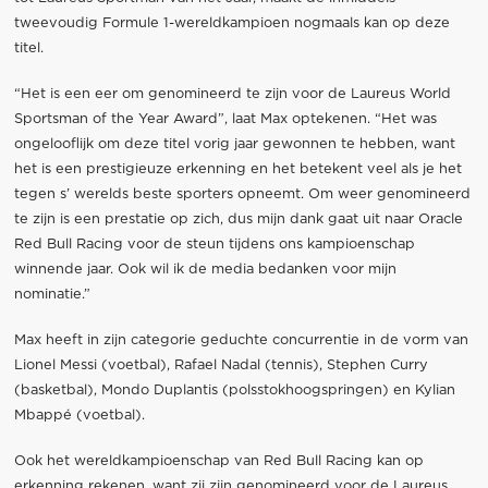
tweevoudig Formule 1-wereldkampioen nogmaals kan op deze
titel.
“Het is een eer om genomineerd te zijn voor de Laureus World
Sportsman of the Year Award”, laat Max optekenen. “Het was
ongelooflijk om deze titel vorig jaar gewonnen te hebben, want
het is een prestigieuze erkenning en het betekent veel als je het
tegen s’ werelds beste sporters opneemt. Om weer genomineerd
te zijn is een prestatie op zich, dus mijn dank gaat uit naar Oracle
Red Bull Racing voor de steun tijdens ons kampioenschap
winnende jaar. Ook wil ik de media bedanken voor mijn
nominatie.”
Max heeft in zijn categorie geduchte concurrentie in de vorm van
Lionel Messi (voetbal), Rafael Nadal (tennis), Stephen Curry
(basketbal), Mondo Duplantis (polsstokhoogspringen) en Kylian
Mbappé (voetbal).
Ook het wereldkampioenschap van Red Bull Racing kan op
erkenning rekenen, want zij zijn genomineerd voor de Laureus