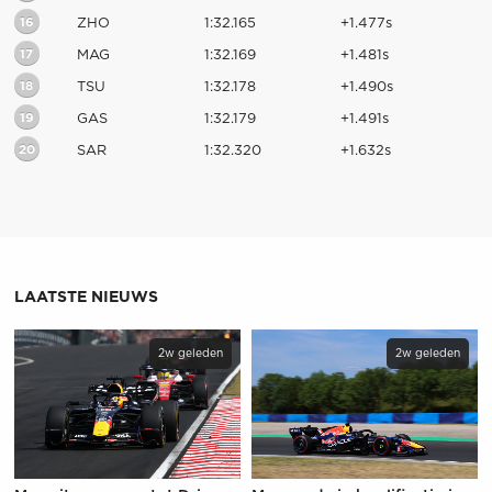
16
ZHO
1:32.165
+1.477s
17
MAG
1:32.169
+1.481s
18
TSU
1:32.178
+1.490s
19
GAS
1:32.179
+1.491s
20
SAR
1:32.320
+1.632s
LAATSTE NIEUWS
2w geleden
2w geleden