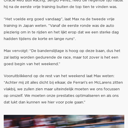
Oracle Red Bull Racing, Sergio Perez, reed de negende tijd nadat
hij na de eerste vrije training buiten de top tien te vinden was.
“Het voelde erg goed vandaag”, laat Max na de tweede vrije
training in Japan weten. ”Vanaf de eerste ronde was de auto
plezierig om in te rijden en het lijkt erop dat we een sterke dag
hadden tijdens de korte en lange runs“.
Max vervolgt: “De bandenslijtage is hoog op deze baan, dus het
zal lastig worden gedurende de race, maar tot zover is het een
goed begin van het weekend.”
Vooruitblikkend op de rest van het weekend laat Max weten:
“Achter mij zit alles dicht bij elkaar, de Ferrari’s en McLarens zitten
vlakbij, we zullen zien maar uiteindelijk moeten we ons focussen
op onszelf. We moeten onze prestaties optimaliseren en als ons
dat lukt dan kunnen we hier voor pole gaan.”