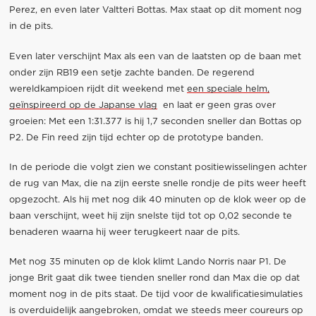
Perez, en even later Valtteri Bottas. Max staat op dit moment nog
in de pits.
Even later verschijnt Max als een van de laatsten op de baan met
onder zijn RB19 een setje zachte banden. De regerend
wereldkampioen rijdt dit weekend met
een speciale helm,
geïnspireerd op de Japanse vlag
en laat er geen gras over
groeien: Met een 1:31.377 is hij 1,7 seconden sneller dan Bottas op
P2. De Fin reed zijn tijd echter op de prototype banden.
In de periode die volgt zien we constant positiewisselingen achter
de rug van Max, die na zijn eerste snelle rondje de pits weer heeft
opgezocht. Als hij met nog dik 40 minuten op de klok weer op de
baan verschijnt, weet hij zijn snelste tijd tot op 0,02 seconde te
benaderen waarna hij weer terugkeert naar de pits.
Met nog 35 minuten op de klok klimt Lando Norris naar P1. De
jonge Brit gaat dik twee tienden sneller rond dan Max die op dat
moment nog in de pits staat. De tijd voor de kwalificatiesimulaties
is overduidelijk aangebroken, omdat we steeds meer coureurs op