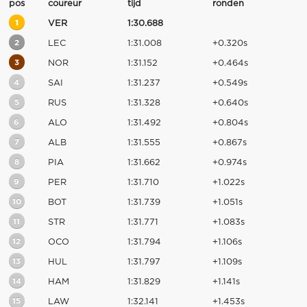
pos
coureur
tijd
ronden
1
VER
1:30.688
2
LEC
1:31.008
+0.320s
3
NOR
1:31.152
+0.464s
4
SAI
1:31.237
+0.549s
5
RUS
1:31.328
+0.640s
6
ALO
1:31.492
+0.804s
7
ALB
1:31.555
+0.867s
8
PIA
1:31.662
+0.974s
9
PER
1:31.710
+1.022s
10
BOT
1:31.739
+1.051s
11
STR
1:31.771
+1.083s
12
OCO
1:31.794
+1.106s
13
HUL
1:31.797
+1.109s
14
HAM
1:31.829
+1.141s
15
LAW
1:32.141
+1.453s