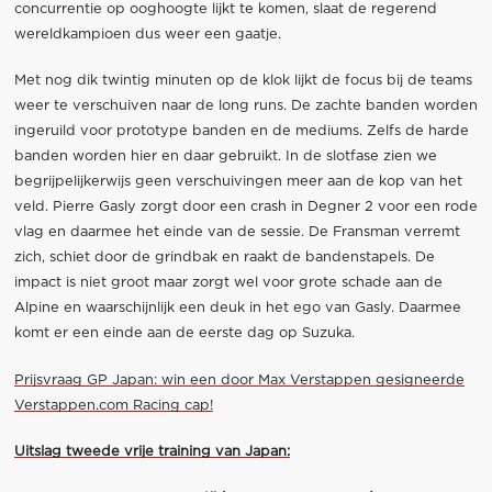
concurrentie op ooghoogte lijkt te komen, slaat de regerend
wereldkampioen dus weer een gaatje.
Met nog dik twintig minuten op de klok lijkt de focus bij de teams
weer te verschuiven naar de long runs. De zachte banden worden
ingeruild voor prototype banden en de mediums. Zelfs de harde
banden worden hier en daar gebruikt. In de slotfase zien we
begrijpelijkerwijs geen verschuivingen meer aan de kop van het
veld. Pierre Gasly zorgt door een crash in Degner 2 voor een rode
vlag en daarmee het einde van de sessie. De Fransman verremt
zich, schiet door de grindbak en raakt de bandenstapels. De
impact is niet groot maar zorgt wel voor grote schade aan de
Alpine en waarschijnlijk een deuk in het ego van Gasly. Daarmee
komt er een einde aan de eerste dag op Suzuka.
Prijsvraag GP Japan: win een door Max Verstappen gesigneerde
Verstappen.com Racing cap!
Uitslag tweede vrije training van Japan: