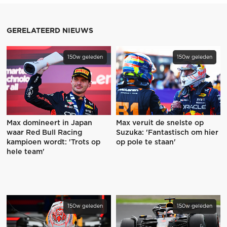
GERELATEERD NIEUWS
150w geleden
150w geleden
Max domineert in Japan
Max veruit de snelste op
waar Red Bull Racing
Suzuka: 'Fantastisch om hier
kampioen wordt: 'Trots op
op pole te staan'
hele team'
150w geleden
150w geleden