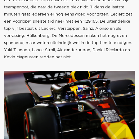
een 1:29.374 neer. Hij is daarmee een halve seconde los van zijn
teamgenoot, die naar de tweede plek rijdt. Tijdens de laatste
minuten gaat iedereen er nog eens goed voor zitten. Leclerc zet
een voorlopig snelste tijd neer met een 1:29.165. De uiteindelijke
top vijf bestaat uit Leclerc, Verstappen, Sainz, Alonso en als
verrassing: Hülkenberg. De Mercedessen maken het nog even
spannend, maar weten uiteindelijk wel in de top tien te eindigen.
Yuki Tsunoda, Lance Stroll, Alexander Albon, Daniel Ricciardo en
Kevin Magnussen redden het niet.