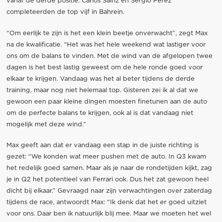
vanaf de derde positie. Carlos Sainz en Sergio Pérez
completeerden de top vijf in Bahrein.
“Om eerlijk te zijn is het een klein beetje onverwacht”, zegt Max
na de kwalificatie. “Het was het hele weekend wat lastiger voor
ons om de balans te vinden. Met de wind van de afgelopen twee
dagen is het best lastig geweest om de hele ronde goed voor
elkaar te krijgen. Vandaag was het al beter tijdens de derde
training, maar nog niet helemaal top. Gisteren zei ik al dat we
gewoon een paar kleine dingen moesten finetunen aan de auto
om de perfecte balans te krijgen, ook al is dat vandaag niet
mogelijk met deze wind.”
Max geeft aan dat er vandaag een stap in de juiste richting is
gezet: “We konden wat meer pushen met de auto. In Q3 kwam
het redelijk goed samen. Maar als je naar de rondetijden kijkt, zag
je in Q2 het potentieel van Ferrari ook. Dus het zat gewoon heel
dicht bij elkaar.” Gevraagd naar zijn verwachtingen over zaterdag
tijdens de race, antwoordt Max: “Ik denk dat het er goed uitziet
voor ons. Daar ben ik natuurlijk blij mee. Maar we moeten het wel