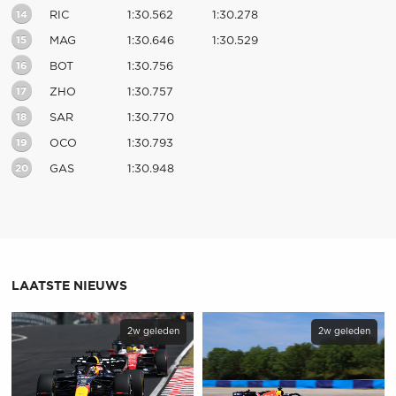
14
RIC
1:30.562
1:30.278
15
MAG
1:30.646
1:30.529
16
BOT
1:30.756
17
ZHO
1:30.757
18
SAR
1:30.770
19
OCO
1:30.793
20
GAS
1:30.948
LAATSTE NIEUWS
2w geleden
2w geleden