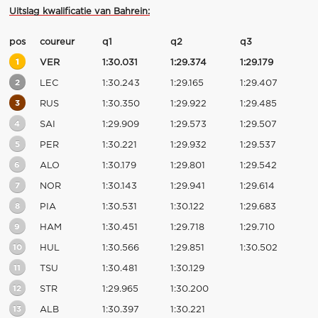
Uitslag kwalificatie van Bahrein:
pos
coureur
q1
q2
q3
1
VER
1:30.031
1:29.374
1:29.179
2
LEC
1:30.243
1:29.165
1:29.407
3
RUS
1:30.350
1:29.922
1:29.485
4
SAI
1:29.909
1:29.573
1:29.507
5
PER
1:30.221
1:29.932
1:29.537
6
ALO
1:30.179
1:29.801
1:29.542
7
NOR
1:30.143
1:29.941
1:29.614
8
PIA
1:30.531
1:30.122
1:29.683
9
HAM
1:30.451
1:29.718
1:29.710
10
HUL
1:30.566
1:29.851
1:30.502
11
TSU
1:30.481
1:30.129
12
STR
1:29.965
1:30.200
13
ALB
1:30.397
1:30.221