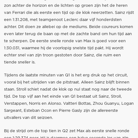
zon achter de horizon en de lichten op groen zijn het de heren
van Ferrari die als eerste een tijd op de klok neerzetten. Sainz rijdt
een 1:31.208, met teamgenoot Leclerc daar vijf honderdsten
achter. Dit doen ze allebei op de mediums. Beide coureurs komen
even later terug de baan op met de zachte band om hun tijd aan
te scherpen. De eerste snelle ronde van Max is goed voor een
1:30.031, waarmee hij de voorlopig snelste tijd pakt. Hij wordt
echter snel van zijn troon gestoten door Sainz, die ruim een
tiende sneller is.
Tijdens de laatste minuten van Q1 is het erg druk op het circuit,
vooral bij het uitrijden van de pitstraat. Alleen Sainz blijft binnen
staan. Stroll schiet nadat de klok op nul staat nog naar de tweede
tijd. De top vijf aan het einde van Q1 bestaat uit Sainz, Stroll,
Verstappen, Norris en Alonso. Valtteri Bottas, Zhou Guanyu, Logan
Sargeant, Esteban Ocon en Pierre Gasly zijn de allereerste
uitvallers van dit seizoen.
Bij de strijd om de top tien in Q2 zet Max als eerste snelle ronde