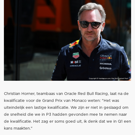
Christian Horner, teambaas van Oracle Red Bull Racing, laat na de
kwalificatie voor de Grand Prix van Monaco weten: "Het was
uiteindelijk een lastige kwalificatie. We zijn er niet in geslaagd om
de snelheid die we in P3 hadden gevonden mee te nemen naar
de kwalificatie. Het zag er soms goed uit, ik denk dat we in Q1 een
kans maakten."