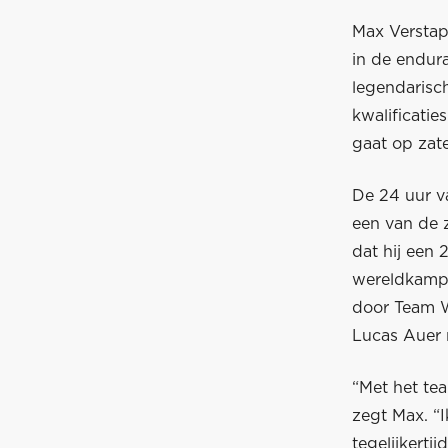
Max Verstap
in de endura
legendarisc
kwalificatie
gaat op zate
De 24 uur v
een van de z
dat hij een 
wereldkampi
door Team W
Lucas Auer 
“Met het te
zegt Max. “
tegelijkerti