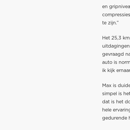
en gripnivea
compressies
te zijn.”
Het 25,3 km
uitdagingen
gevraagd naa
auto is norm
ik kijk ernaar
Max is duide
simpel is he
dat is het d
hele ervari
gedurende h