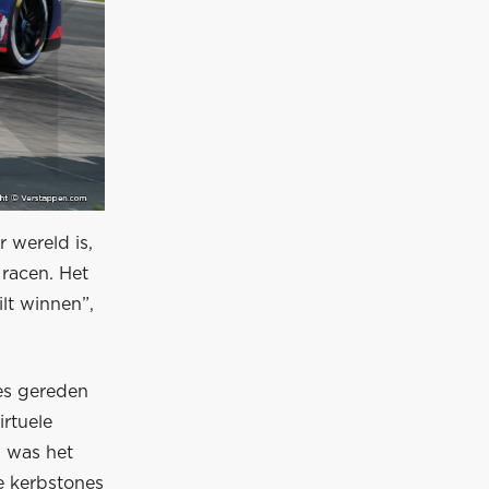
r wereld is,
 racen. Het
lt winnen”,
jes gereden
rtuele
, was het
e kerbstones