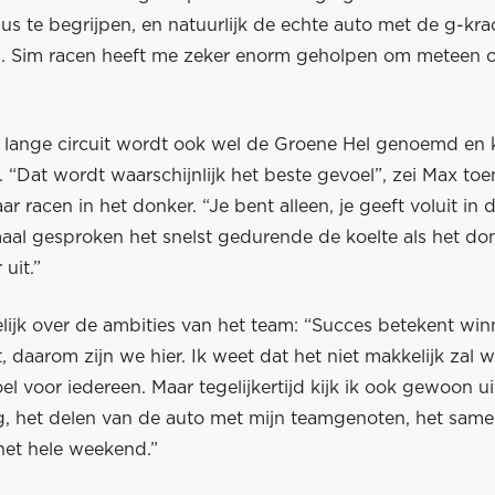
us te begrijpen, en natuurlijk de echte auto met de g-kr
. Sim racen heeft me zeker enorm geholpen om meteen o
 lange circuit wordt ook wel de Groene Hel genoemd en 
. “Dat wordt waarschijnlijk het beste gevoel”, zei Max t
r racen in het donker. “Je bent alleen, je geeft voluit in 
aal gesproken het snelst gedurende de koelte als het don
 uit.”
lijk over de ambities van het team: “Succes betekent win
t, daarom zijn we hier. Ik weet dat het niet makkelijk zal
oel voor iedereen. Maar tegelijkertijd kijk ik ook gewoon u
ng, het delen van de auto met mijn teamgenoten, het sa
et hele weekend.”