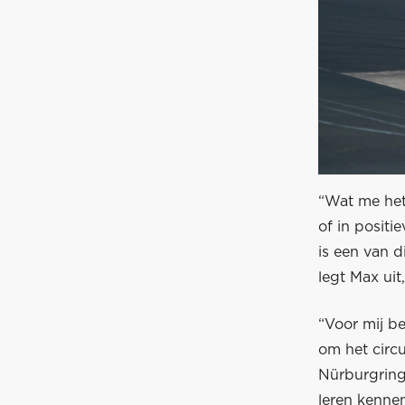
“Wat me het 
of in positi
is een van d
legt Max uit
“Voor mij b
om het circu
Nürburgring 
leren kenne