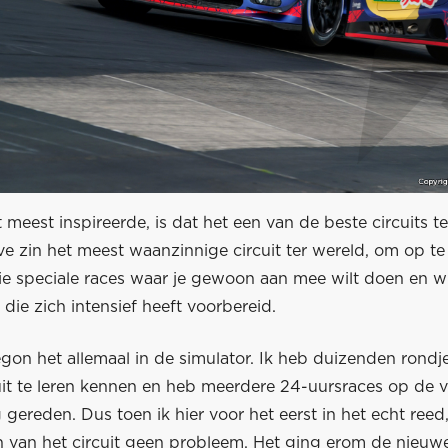
meest inspireerde, is dat het een van de beste circuits te
eve zin het meest waanzinnige circuit ter wereld, om op te
ie speciale races waar je gewoon aan mee wilt doen en wi
, die zich intensief heeft voorbereid.
egon het allemaal in de simulator. Ik heb duizenden rond
it te leren kennen en heb meerdere 24-uursraces op de vi
gereden. Dus toen ik hier voor het eerst in het echt reed
n van het circuit geen probleem. Het ging erom de nieuw