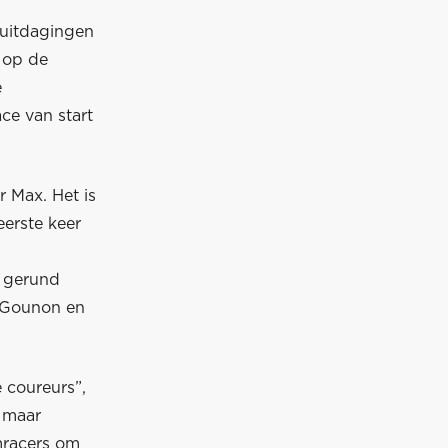
 uitdagingen
 op de
e
ce van start
 Max. Het is
eerste keer
 gerund
 Gounon en
 coureurs”,
, maar
imracers om