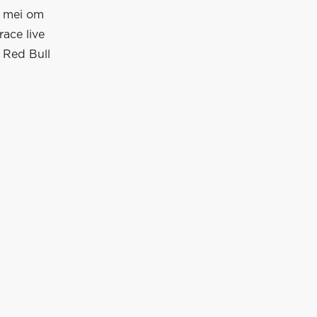
6 mei om
ace live
 Red Bull