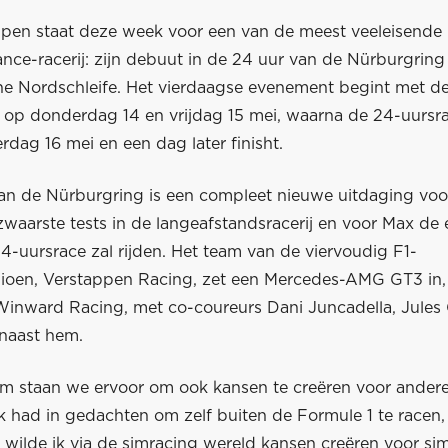
pen staat deze week voor een van de meest veeleisende
nce-racerij: zijn debuut in de 24 uur van de Nürburgring
he Nordschleife. Het vierdaagse evenement begint met d
s op donderdag 14 en vrijdag 15 mei, waarna de 24-uursra
rdag 16 mei en een dag later finisht.
an de Nürburgring is een compleet nieuwe uitdaging voor
waarste tests in de langeafstandsracerij en voor Max de 
24-uursrace zal rijden. Het team van de viervoudig F1-
oen, Verstappen Racing, zet een Mercedes-AMG GT3 in,
inward Racing, met co-coureurs Dani Juncadella, Jules
naast hem.
am staan we ervoor om ook kansen te creëren voor andere
Ik had in gedachten om zelf buiten de Formule 1 te racen
jd wilde ik via de simracing wereld kansen creëren voor s