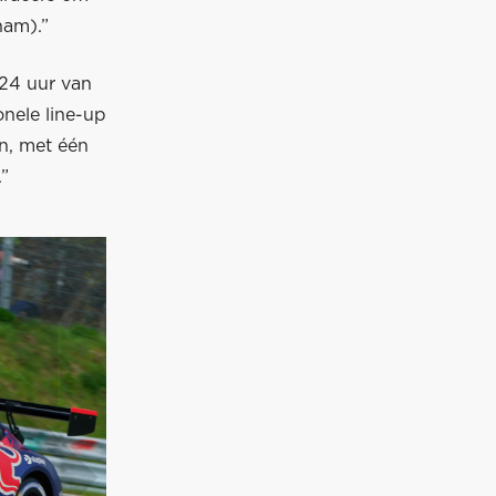
ham).”
 24 uur van
nele line-up
oen, met één
.”