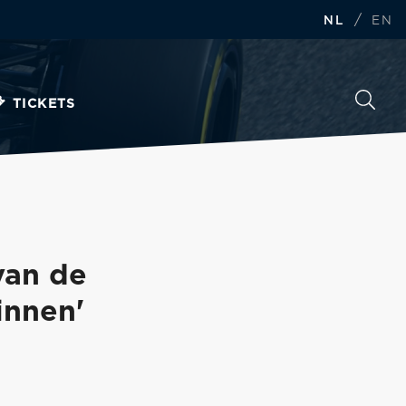
/
NL
EN
TICKETS
van de
innen'