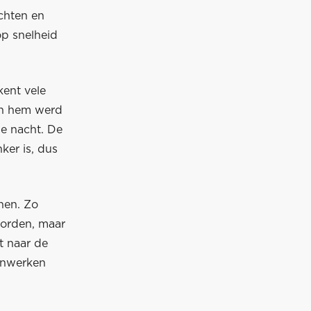
achten en
p snelheid
kent vele
oen hem werd
de nacht. De
ker is, dus
nen. Zo
 worden, maar
it naar de
menwerken