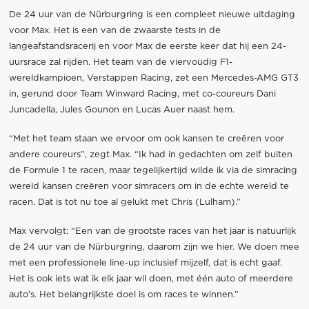
De 24 uur van de Nürburgring is een compleet nieuwe uitdaging
voor Max. Het is een van de zwaarste tests in de
langeafstandsracerij en voor Max de eerste keer dat hij een 24-
uursrace zal rijden. Het team van de viervoudig F1-
wereldkampioen, Verstappen Racing, zet een Mercedes-AMG GT3
in, gerund door Team Winward Racing, met co-coureurs Dani
Juncadella, Jules Gounon en Lucas Auer naast hem.
“Met het team staan we ervoor om ook kansen te creëren voor
andere coureurs”, zegt Max. “Ik had in gedachten om zelf buiten
de Formule 1 te racen, maar tegelijkertijd wilde ik via de simracing
wereld kansen creëren voor simracers om in de echte wereld te
racen. Dat is tot nu toe al gelukt met Chris (Lulham).”
Max vervolgt: “Een van de grootste races van het jaar is natuurlijk
de 24 uur van de Nürburgring, daarom zijn we hier. We doen mee
met een professionele line-up inclusief mijzelf, dat is echt gaaf.
Het is ook iets wat ik elk jaar wil doen, met één auto of meerdere
auto’s. Het belangrijkste doel is om races te winnen.”