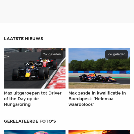
LAATSTE NIEUWS
2w geleden
2w geleden
Max uitgeroepen tot Driver
Max zesde in kwalificatie in
of the Day op de
Boedapest: 'Helemaal
Hungaroring
waardeloos'
GERELATEERDE FOTO'S