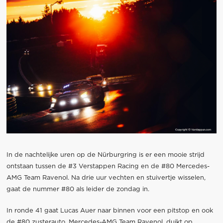
In de nachtelijke uren op de Nürburgring is er een mooie strijd
ontstaan tussen de #3 Verstappen Racing en de #80 Mercedes-
AMG Team Ravenol. Na drie uur vechten en stuivertje wisselen,
gaat de nummer #80 als leider de zondag in.
In ronde 41 gaat Lucas Auer naar binnen voor een pitstop en ook
de #80 zusterauto, Mercedes-AMG Team Ravenol, duikt op