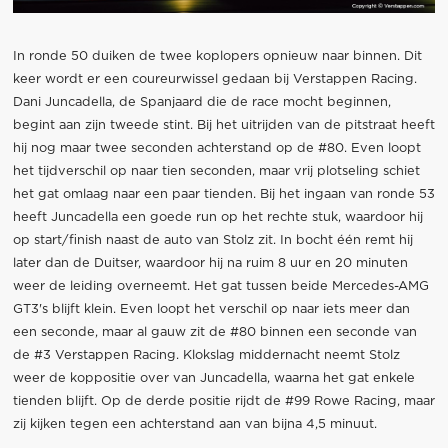
In ronde 50 duiken de twee koplopers opnieuw naar binnen. Dit
keer wordt er een coureurwissel gedaan bij Verstappen Racing.
Dani Juncadella, de Spanjaard die de race mocht beginnen,
begint aan zijn tweede stint. Bij het uitrijden van de pitstraat heeft
hij nog maar twee seconden achterstand op de #80. Even loopt
het tijdverschil op naar tien seconden, maar vrij plotseling schiet
het gat omlaag naar een paar tienden. Bij het ingaan van ronde 53
heeft Juncadella een goede run op het rechte stuk, waardoor hij
op start/finish naast de auto van Stolz zit. In bocht één remt hij
later dan de Duitser, waardoor hij na ruim 8 uur en 20 minuten
weer de leiding overneemt. Het gat tussen beide Mercedes-AMG
GT3's blijft klein. Even loopt het verschil op naar iets meer dan
een seconde, maar al gauw zit de #80 binnen een seconde van
de #3 Verstappen Racing. Klokslag middernacht neemt Stolz
weer de koppositie over van Juncadella, waarna het gat enkele
tienden blijft. Op de derde positie rijdt de #99 Rowe Racing, maar
zij kijken tegen een achterstand aan van bijna 4,5 minuut.