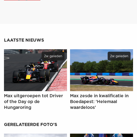
LAATSTE NIEUWS
2w geleden
2w geleden
Max uitgeroepen tot Driver
Max zesde in kwalificatie in
of the Day op de
Boedapest: 'Helemaal
Hungaroring
waardeloos'
GERELATEERDE FOTO'S