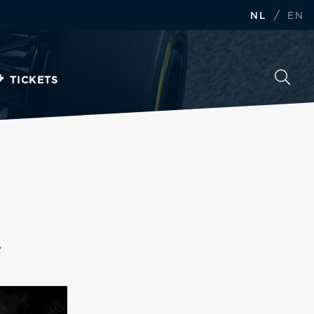
/
NL
EN
TICKETS