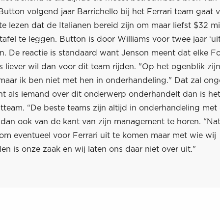
utton volgend jaar Barrichello bij het Ferrari team gaat 
 te lezen dat de Italianen bereid zijn om maar liefst $32 mi
tafel te leggen. Button is door Williams voor twee jaar ‘u
n. De reactie is standaard want Jenson meent dat elke F
s liever wil dan voor dit team rijden. "Op het ogenblik zijn
maar ik ben niet met hen in onderhandeling." Dat zal ong
t als iemand over dit onderwerp onderhandelt dan is het
eam. “De beste teams zijn altijd in onderhandeling met
er dan ook van de kant van zijn management te horen. “Natuu
om eventueel voor Ferrari uit te komen maar met wie wij
n is onze zaak en wij laten ons daar niet over uit."