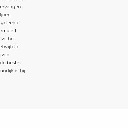
vervangen.
ljoen
itgeleend’
ormule 1
 zij het
etwijfeld
 zijn
 de beste
rlijk is hij