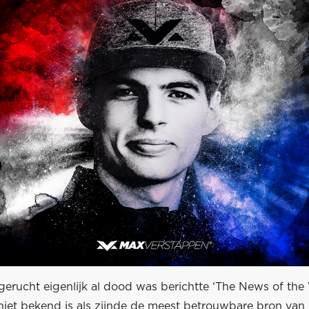
erucht eigenlijk al dood was berichtte ‘The News of the 
niet bekend is als zijnde de meest betrouwbare bron van 