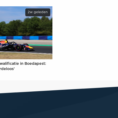
2w geleden
walificatie in Boedapest:
rdeloos'