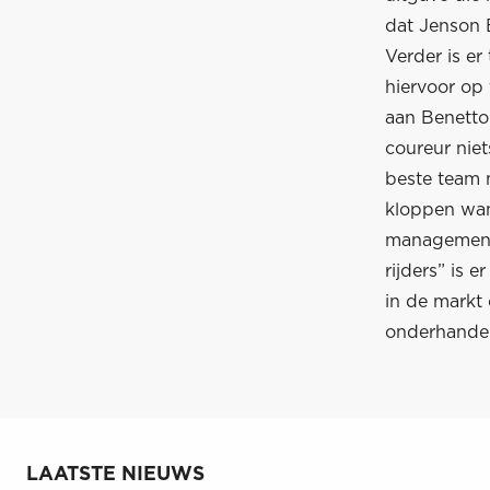
dat Jenson B
Verder is er
hiervoor op 
aan Benetto
coureur niet
beste team 
kloppen wan
managementt
rijders” is 
in de markt 
onderhandele
LAATSTE NIEUWS