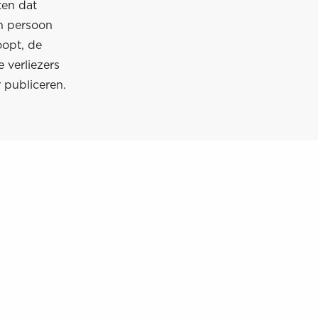
ten dat
n persoon
oopt, de
 verliezers
r publiceren.