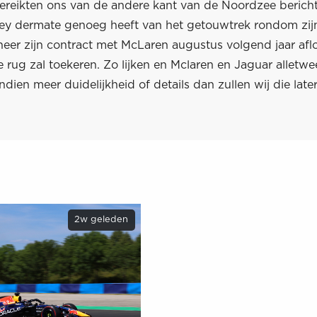
reikten ons van de andere kant van de Noordzee berich
y dermate genoeg heeft van het getouwtrek rondom zij
neer zijn contract met McLaren augustus volgend jaar afl
 rug zal toekeren. Zo lijken en Mclaren en Jaguar alletwee
ndien meer duidelijkheid of details dan zullen wij die late
2w geleden