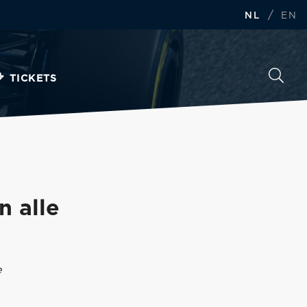
/
NL
EN
TICKETS
n alle
e