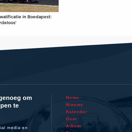
walificatie in Boedapest:
rdeloos'
l genoeg om
Home
pen te
Nieuws
Kalender
Over
Album
ial media en