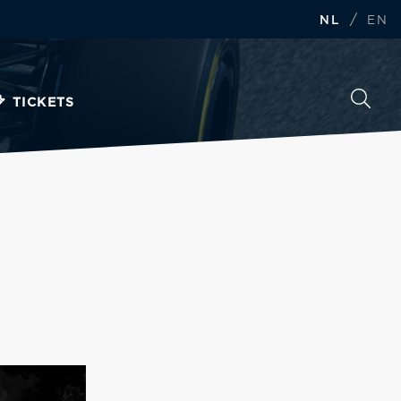
/
NL
EN
TICKETS