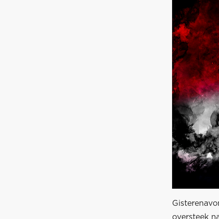
Gisterenavon
oversteek na