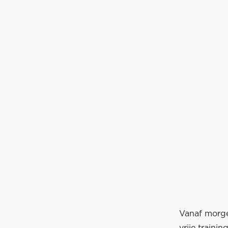
Vanaf morge
vrije traini