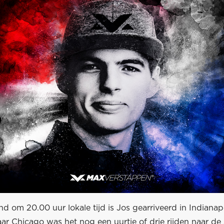
d om 20.00 uur lokale tijd is Jos gearriveerd in Indianap
ar Chicago was het nog een uurtje of drie rijden naar de