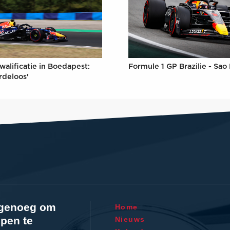
Formule 1 GP Brazilie - Sao
walificatie in Boedapest:
rdeloos'
l genoeg om
Home
pen te
Nieuws