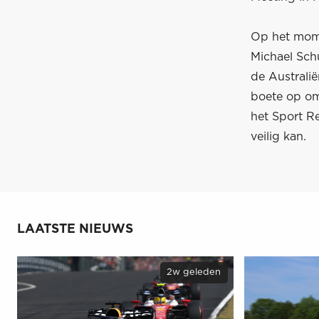
Op het mome
Michael Schu
de Australië
boete op om
het Sport Re
veilig kan.
LAATSTE NIEUWS
2w geleden