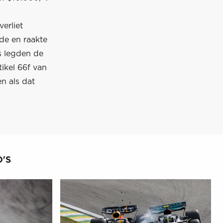
erliet
de en raakte
ds legden de
ikel 66f van
n als dat
'S