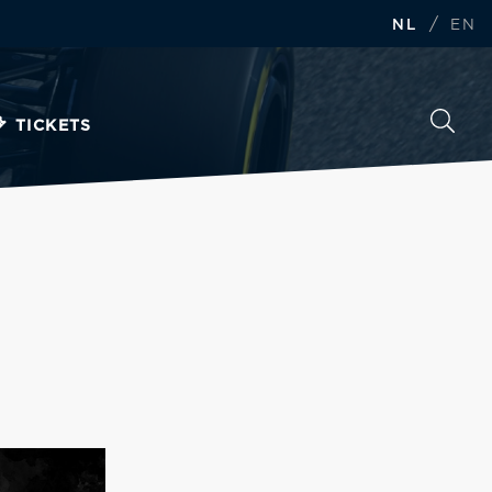
/
NL
EN
TICKETS