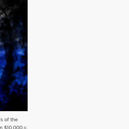
s of the
n $10.000,=.