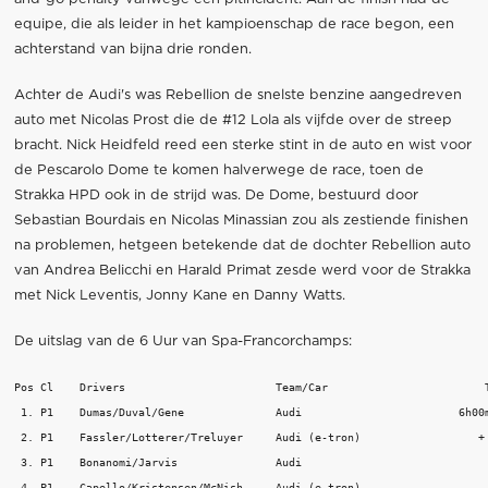
equipe, die als leider in het kampioenschap de race begon, een
achterstand van bijna drie ronden.
Achter de Audi's was Rebellion de snelste benzine aangedreven
auto met Nicolas Prost die de #12 Lola als vijfde over de streep
bracht. Nick Heidfeld reed een sterke stint in de auto en wist voor
de Pescarolo Dome te komen halverwege de race, toen de
Strakka HPD ook in de strijd was. De Dome, bestuurd door
Sebastian Bourdais en Nicolas Minassian zou als zestiende finishen
na problemen, hetgeen betekende dat de dochter Rebellion auto
van Andrea Belicchi en Harald Primat zesde werd voor de Strakka
met Nick Leventis, Jonny Kane en Danny Watts.
De uitslag van de 6 Uur van Spa-Francorchamps:
Pos Cl    Drivers                       Team/Car                        T
 1. P1    Dumas/Duval/Gene              Audi                        6h00m
 2. P1    Fassler/Lotterer/Treluyer     Audi (e-tron)                  + 
 3. P1    Bonanomi/Jarvis               Audi                             
 4. P1    Capello/Kristensen/McNish     Audi (e-tron)                    