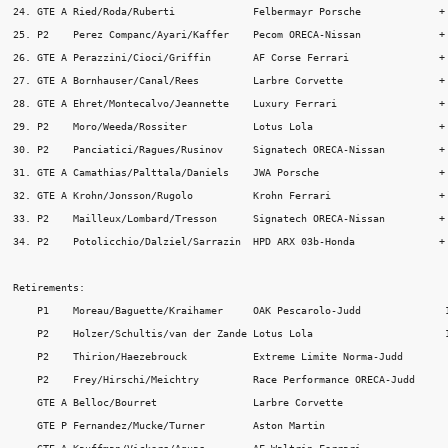
24. GTE A Ried/Roda/Ruberti             Felbermayr Porsche             + 
25. P2    Perez Companc/Ayari/Kaffer    Pecom ORECA-Nissan             + 
26. GTE A Perazzini/Cioci/Griffin       AF Corse Ferrari               + 
27. GTE A Bornhauser/Canal/Rees         Larbre Corvette                + 
28. GTE A Ehret/Montecalvo/Jeannette    Luxury Ferrari                 + 
29. P2    Moro/Weeda/Rossiter           Lotus Lola                     + 
30. P2    Panciatici/Ragues/Rusinov     Signatech ORECA-Nissan         + 
31. GTE A Camathias/Palttala/Daniels    JWA Porsche                    + 
32. GTE A Krohn/Jonsson/Rugolo          Krohn Ferrari                  + 
33. P2    Mailleux/Lombard/Tresson      Signatech ORECA-Nissan         + 
34. P2    Potolicchio/Dalziel/Sarrazin  HPD ARX 03b-Honda              + 
Retirements:

    P1    Moreau/Baguette/Kraihamer     OAK Pescarolo-Judd              1
    P2    Holzer/Schultis/van der Zande Lotus Lola                      1
    P2    Thirion/Haezebrouck           Extreme Limite Norma-Judd        
    P2    Frey/Hirschi/Meichtry         Race Performance ORECA-Judd      
    GTE A Belloc/Bourret                Larbre Corvette                  
    GTE P Fernandez/Mucke/Turner        Aston Martin                     