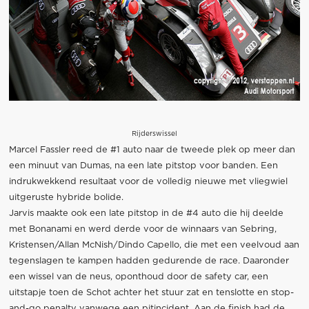
Rijderswissel
Marcel Fassler reed de #1 auto naar de tweede plek op meer dan
een minuut van Dumas, na een late pitstop voor banden. Een
indrukwekkend resultaat voor de volledig nieuwe met vliegwiel
uitgeruste hybride bolide.
Jarvis maakte ook een late pitstop in de #4 auto die hij deelde
met Bonanami en werd derde voor de winnaars van Sebring,
Kristensen/Allan McNish/Dindo Capello, die met een veelvoud aan
tegenslagen te kampen hadden gedurende de race. Daaronder
een wissel van de neus, oponthoud door de safety car, een
uitstapje toen de Schot achter het stuur zat en tenslotte en stop-
and-go penalty vanwege een pitincident. Aan de finish had de