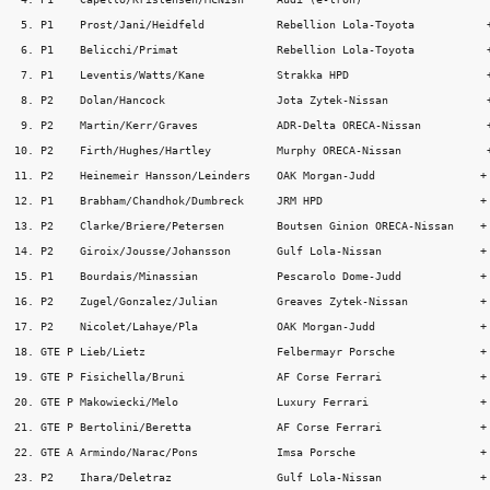
 5. P1    Prost/Jani/Heidfeld           Rebellion Lola-Toyota           +
 6. P1    Belicchi/Primat               Rebellion Lola-Toyota           +
 7. P1    Leventis/Watts/Kane           Strakka HPD                     +
 8. P2    Dolan/Hancock                 Jota Zytek-Nissan               +
 9. P2    Martin/Kerr/Graves            ADR-Delta ORECA-Nissan          +
10. P2    Firth/Hughes/Hartley          Murphy ORECA-Nissan             +
11. P2    Heinemeir Hansson/Leinders    OAK Morgan-Judd                + 
12. P1    Brabham/Chandhok/Dumbreck     JRM HPD                        + 
13. P2    Clarke/Briere/Petersen        Boutsen Ginion ORECA-Nissan    + 
14. P2    Giroix/Jousse/Johansson       Gulf Lola-Nissan               + 
15. P1    Bourdais/Minassian            Pescarolo Dome-Judd            + 
16. P2    Zugel/Gonzalez/Julian         Greaves Zytek-Nissan           + 
17. P2    Nicolet/Lahaye/Pla            OAK Morgan-Judd                + 
18. GTE P Lieb/Lietz                    Felbermayr Porsche             + 
19. GTE P Fisichella/Bruni              AF Corse Ferrari               + 
20. GTE P Makowiecki/Melo               Luxury Ferrari                 + 
21. GTE P Bertolini/Beretta             AF Corse Ferrari               + 
22. GTE A Armindo/Narac/Pons            Imsa Porsche                   + 
23. P2    Ihara/Deletraz                Gulf Lola-Nissan               + 