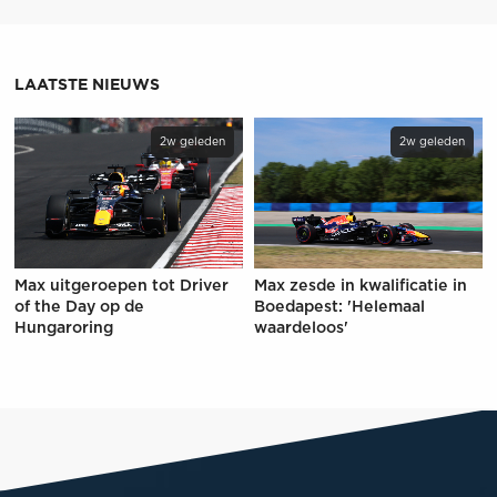
LAATSTE NIEUWS
2w geleden
2w geleden
Max uitgeroepen tot Driver
Max zesde in kwalificatie in
of the Day op de
Boedapest: 'Helemaal
Hungaroring
waardeloos'