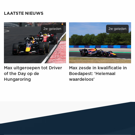
LAATSTE NIEUWS
2w geleden
2w geleden
Max uitgeroepen tot Driver
Max zesde in kwalificatie in
of the Day op de
Boedapest: 'Helemaal
Hungaroring
waardeloos'