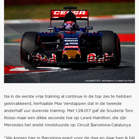
Na in de eerste vrije training al continue in de top zes te hebben
gebivakkeerd, herhaalde Max Verstappen dat in de tweede
anderhalf uur durende training. Met 1:28.017 gaf de Scuderia Toro
Rosso maar een dikke seconde toe op Lewis Hamilton, die zijn
Mercedes het snelst rondstuurde op Circuit Barcelona-Catalunya.
“We komen hier in Barcelona goed voor de dag en daar ben ik blij