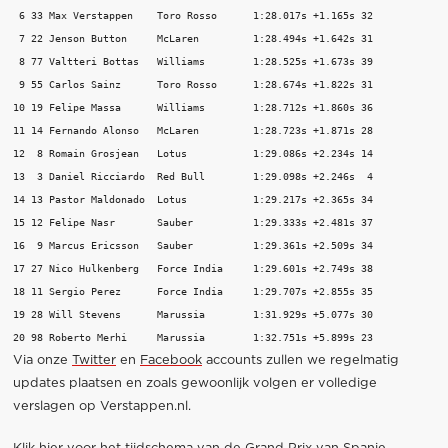
 6 33 Max Verstappen    Toro Rosso 	1:28.017s +1.165s 32 

 7 22 Jenson Button    	McLaren 	1:28.494s +1.642s 31 

 8 77 Valtteri Bottas   Williams 	1:28.525s +1.673s 39 

 9 55 Carlos Sainz    	Toro Rosso 	1:28.674s +1.822s 31 

10 19 Felipe Massa    	Williams 	1:28.712s +1.860s 36 

11 14 Fernando Alonso   McLaren 	1:28.723s +1.871s 28 

12  8 Romain Grosjean  	Lotus 		1:29.086s +2.234s 14 

13  3 Daniel Ricciardo  Red Bull 	1:29.098s +2.246s  4 

14 13 Pastor Maldonado  Lotus 		1:29.217s +2.365s 34 

15 12 Felipe Nasr    	Sauber 		1:29.333s +2.481s 37 

16  9 Marcus Ericsson   Sauber 		1:29.361s +2.509s 34 

17 27 Nico Hulkenberg   Force India 	1:29.601s +2.749s 38 

18 11 Sergio Perez    	Force India 	1:29.707s +2.855s 35 

19 28 Will Stevens    	Marussia 	1:31.929s +5.077s 30 

20 98 Roberto Merhi    	Marussia 	1:32.751s +5.899s 23
Via onze
Twitter
en
Facebook
accounts zullen we regelmatig
updates plaatsen en zoals gewoonlijk volgen er volledige
verslagen op Verstappen.nl.