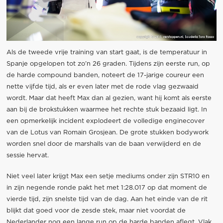
Als de tweede vrije training van start gaat, is de temperatuur in
Spanje opgelopen tot zo’n 26 graden. Tijdens zijn eerste run, op
de harde compound banden, noteert de 17-jarige coureur een
nette vijfde tijd, als er even later met de rode vlag gezwaaid
wordt. Maar dat heeft Max dan al gezien, want hij komt als eerste
aan bij de brokstukken waarmee het rechte stuk bezaaid ligt. In
een opmerkelijk incident explodeert de volledige enginecover
van de Lotus van Romain Grosjean. De grote stukken bodywork
worden snel door de marshalls van de baan verwijderd en de
sessie hervat.
Niet veel later krijgt Max een setje mediums onder zijn STR10 en
in zijn negende ronde pakt het met 1:28.017 op dat moment de
vierde tijd, zijn snelste tijd van de dag. Aan het einde van de rit
blijkt dat goed voor de zesde stek, maar niet voordat de
Nederlander nog een lange run op de harde banden aflegt. Vlak