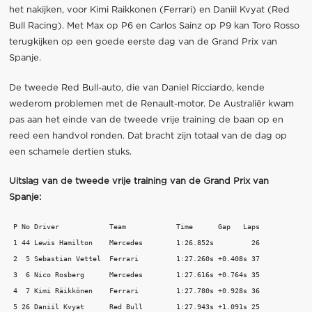
het nakijken, voor Kimi Raikkonen (Ferrari) en Daniil Kvyat (Red
Bull Racing). Met Max op P6 en Carlos Sainz op P9 kan Toro Rosso
terugkijken op een goede eerste dag van de Grand Prix van
Spanje.
De tweede Red Bull-auto, die van Daniel Ricciardo, kende
wederom problemen met de Renault-motor. De Australiër kwam
pas aan het einde van de tweede vrije training de baan op en
reed een handvol ronden. Dat bracht zijn totaal van de dag op
een schamele dertien stuks.
Uitslag van de tweede vrije training van de Grand Prix van
Spanje:
 P No Driver 		Team 		Time 	  Gap   Laps

 1 44 Lewis Hamilton   	Mercedes 	1:26.852s  	  26 

 2  5 Sebastian Vettel	Ferrari 	1:27.260s +0.408s 37 

 3  6 Nico Rosberg    	Mercedes 	1:27.616s +0.764s 35 

 4  7 Kimi Räikkönen    Ferrari 	1:27.780s +0.928s 36 

 5 26 Daniil Kvyat    	Red Bull 	1:27.943s +1.091s 25 
