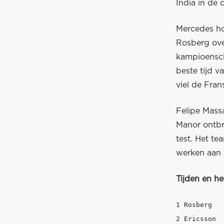
India in de c
Mercedes ho
Rosberg over
kampioensch
beste tijd v
viel de Fran
Felipe Mass
Manor ontbr
test. Het t
werken aan 
Tijden en he
1 Rosberg 	Mercedes  	1:24.374        146

2 Ericsson 	Sauber 		1:26.624 +2.250 98 
