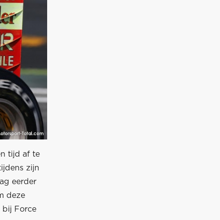
 tijd af te
jdens zijn
dag eerder
om deze
bij Force