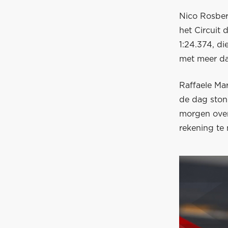
Nico Rosber
het Circuit 
1:24.374, di
met meer da
Raffaele Mar
de dag ston
morgen over
rekening te