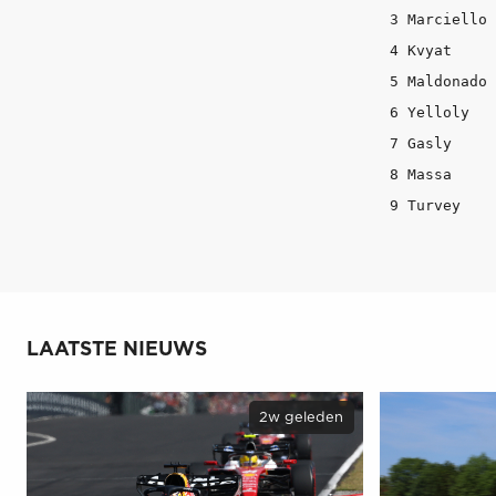
3 Marciello 	Ferrari 	1:26.648 +2.274 125

4 Kvyat 	Red Bull Racing 1:26.904 +2.530 101

5 Maldonado 	Lotus 		1:27.338 +2.964 60 

6 Yelloly 	Force India 	1:27.396 +3.022 109

7 Gasly 	Toro Rosso 	1:27.639 +3.265 131

8 Massa 	Williams 	1:27.911 +3.537 54 

LAATSTE NIEUWS
2w geleden