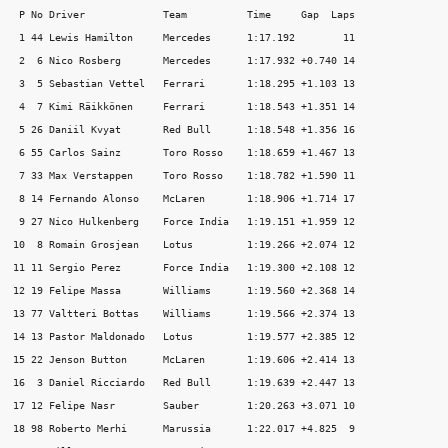
 P No Driver             Team          Time     Gap  Laps 

 1 44 Lewis Hamilton     Mercedes      1:17.192        11 

 2  6 Nico Rosberg       Mercedes      1:17.932 +0.740 14 

 3  5 Sebastian Vettel   Ferrari       1:18.295 +1.103 13 

 4  7 Kimi Räikkönen     Ferrari       1:18.543 +1.351 14 

 5 26 Daniil Kvyat       Red Bull      1:18.548 +1.356 16 

 6 55 Carlos Sainz       Toro Rosso    1:18.659 +1.467 13 

 7 33 Max Verstappen     Toro Rosso    1:18.782 +1.590 11 

 8 14 Fernando Alonso    McLaren       1:18.906 +1.714 17 

 9 27 Nico Hulkenberg    Force India   1:19.151 +1.959 12 

10  8 Romain Grosjean    Lotus         1:19.266 +2.074 12 

11 11 Sergio Perez       Force India   1:19.300 +2.108 12 

12 19 Felipe Massa       Williams      1:19.560 +2.368 14 

13 77 Valtteri Bottas    Williams      1:19.566 +2.374 13 

14 13 Pastor Maldonado   Lotus         1:19.577 +2.385 12 

15 22 Jenson Button      McLaren       1:19.606 +2.414 13 

16  3 Daniel Ricciardo   Red Bull      1:19.639 +2.447 13 

17 12 Felipe Nasr        Sauber        1:20.263 +3.071 10 

18 98 Roberto Merhi      Marussia      1:22.017 +4.825  9 
