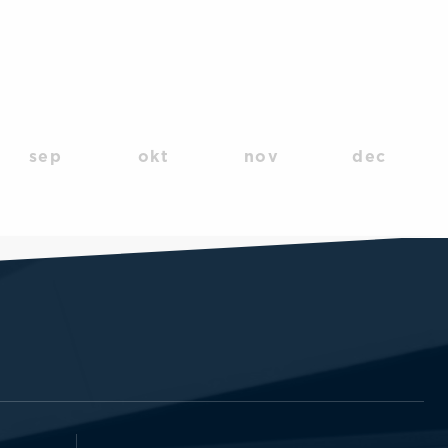
sep
okt
nov
dec