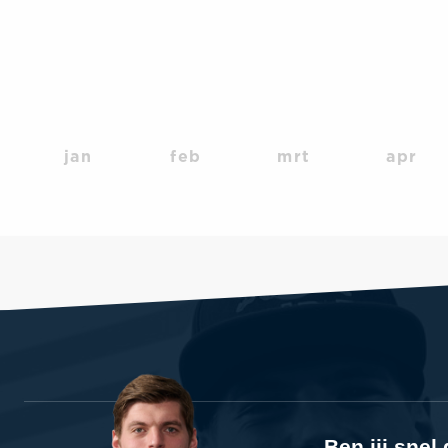
jan
feb
mrt
apr
Ben jij sne