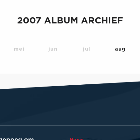
2007 ALBUM ARCHIEF
mei
jun
jul
aug
l genoeg om
Home