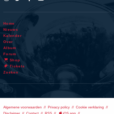
Home
Nieuws
Kalender
Over
Album
Forum
Shop
Tickets
Zoeken
Algemene voorwaarden
Privacy policy
Cookie verklaring
Disclaimer
Contact
RSS
iOS app