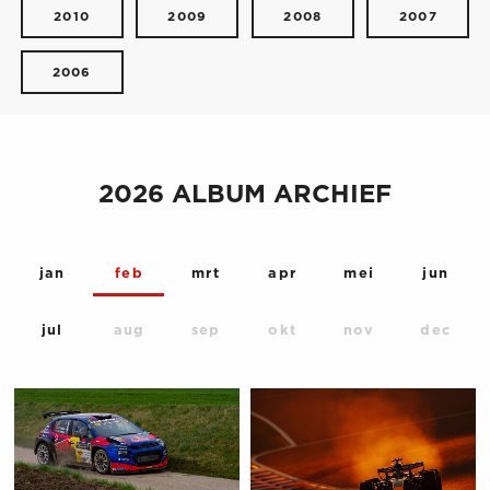
2010
2009
2008
2007
2006
2026 ALBUM ARCHIEF
jan
feb
mrt
apr
mei
jun
jul
aug
sep
okt
nov
dec