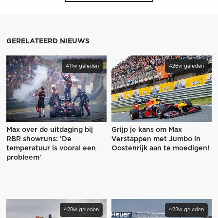
GERELATEERD NIEUWS
411w geleden
428w geleden
Max over de uitdaging bij
Grijp je kans om Max
RBR showruns: 'De
Verstappen met Jumbo in
temperatuur is vooral een
Oostenrijk aan te moedigen!
probleem'
428w geleden
428w geleden