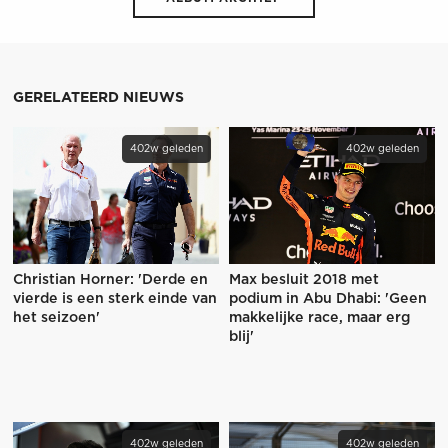
GERELATEERD NIEUWS
402w geleden
402w geleden
Christian Horner: 'Derde en
Max besluit 2018 met
vierde is een sterk einde van
podium in Abu Dhabi: 'Geen
het seizoen'
makkelijke race, maar erg
blij'
402w geleden
402w geleden