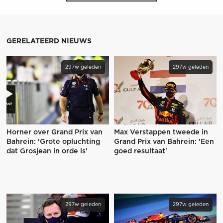
GERELATEERD NIEUWS
297w geleden
297w geleden
Horner over Grand Prix van
Max Verstappen tweede in
Bahrein: 'Grote opluchting
Grand Prix van Bahrein: 'Een
dat Grosjean in orde is'
goed resultaat'
297w geleden
297w geleden