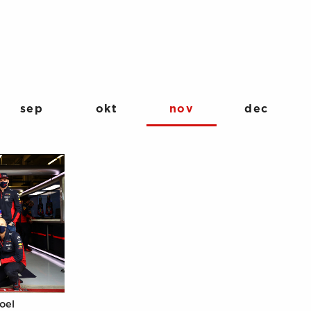
sep
okt
nov
dec
oel