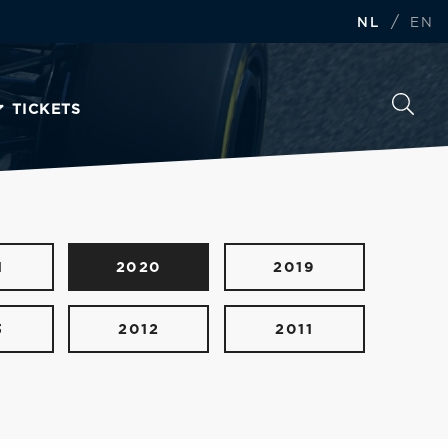
/
NL
EN
TICKETS
1
2020
2019
3
2012
2011