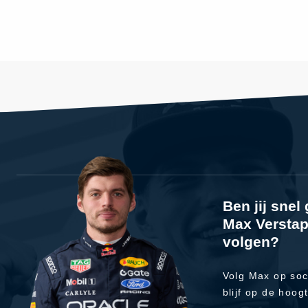
Ben jij sne
Max Verstap
volgen?
Volg Max op soc
blijf op de hoog