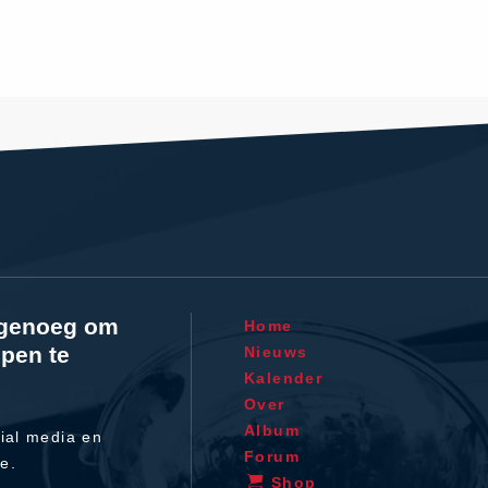
l genoeg om
Home
pen te
Nieuws
Kalender
Over
Album
ial media en
Forum
te.
Shop