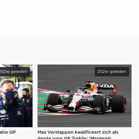
252w geleden
252w geleden
catie GP
Max Verstappen kwalificeert zich als
derde voor GP Turkije: 'Maximaal