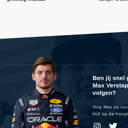
Ben jij sne
Max Verstap
volgen?
Volg Max op soc
blijf op de hoog