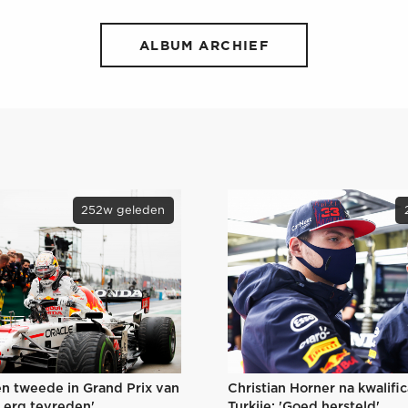
ALBUM ARCHIEF
252w geleden
Christian Horner na kwalifi
n tweede in Grand Prix van
Turkije: 'Goed hersteld'
n erg tevreden'