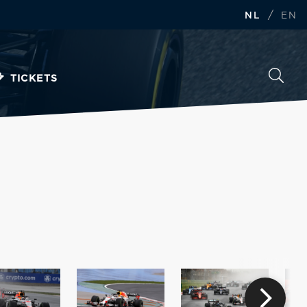
/
NL
EN
TICKETS