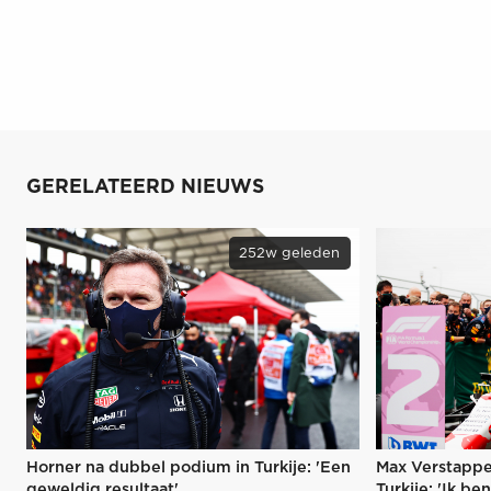
GERELATEERD NIEUWS
252w geleden
Horner na dubbel podium in Turkije: 'Een
Max Verstappe
geweldig resultaat'
Turkije: 'Ik be