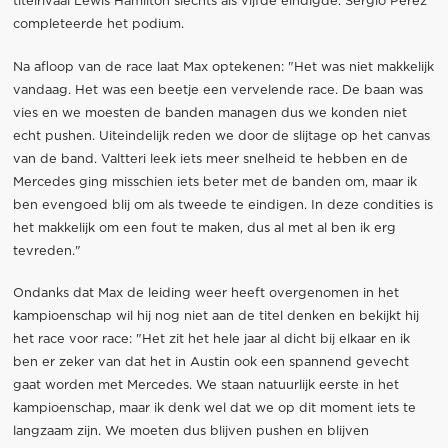
titelrivaal Lewis Hamilton slechts als vijfde eindigde. Sergio Perez
completeerde het podium.
Na afloop van de race laat Max optekenen: "Het was niet makkelijk
vandaag. Het was een beetje een vervelende race. De baan was
vies en we moesten de banden managen dus we konden niet
echt pushen. Uiteindelijk reden we door de slijtage op het canvas
van de band. Valtteri leek iets meer snelheid te hebben en de
Mercedes ging misschien iets beter met de banden om, maar ik
ben evengoed blij om als tweede te eindigen. In deze condities is
het makkelijk om een fout te maken, dus al met al ben ik erg
tevreden."
Ondanks dat Max de leiding weer heeft overgenomen in het
kampioenschap wil hij nog niet aan de titel denken en bekijkt hij
het race voor race: "Het zit het hele jaar al dicht bij elkaar en ik
ben er zeker van dat het in Austin ook een spannend gevecht
gaat worden met Mercedes. We staan natuurlijk eerste in het
kampioenschap, maar ik denk wel dat we op dit moment iets te
langzaam zijn. We moeten dus blijven pushen en blijven