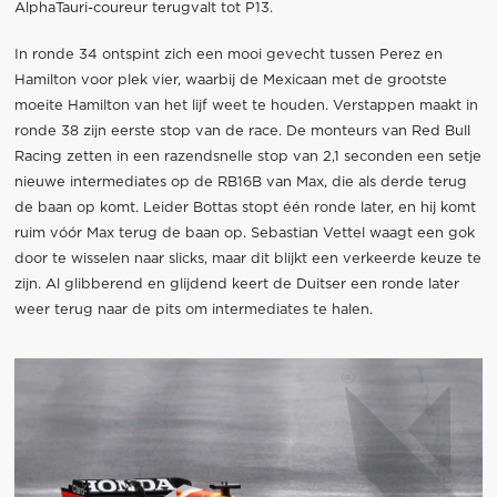
AlphaTauri-coureur terugvalt tot P13.
In ronde 34 ontspint zich een mooi gevecht tussen Perez en
Hamilton voor plek vier, waarbij de Mexicaan met de grootste
moeite Hamilton van het lijf weet te houden. Verstappen maakt in
ronde 38 zijn eerste stop van de race. De monteurs van Red Bull
Racing zetten in een razendsnelle stop van 2,1 seconden een setje
nieuwe intermediates op de RB16B van Max, die als derde terug
de baan op komt. Leider Bottas stopt één ronde later, en hij komt
ruim vóór Max terug de baan op. Sebastian Vettel waagt een gok
door te wisselen naar slicks, maar dit blijkt een verkeerde keuze te
zijn. Al glibberend en glijdend keert de Duitser een ronde later
weer terug naar de pits om intermediates te halen.