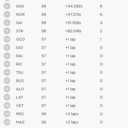
6
GAS
58
+44.292s
8
7
NOR
58
+47.213s
6
8
SAI
58
+51.526s
4
9
STR
58
+82.018s
2
10
OCO
57
+1 lap
1
11
GIO
57
+1 lap
0
12
RAI
57
+1 lap
0
13
RIC
57
+1 lap
0
14
TSU
57
+1 lap
0
15
RUS
57
+1 lap
0
16
ALO
57
+1 lap
0
17
LAT
57
+1 lap
0
18
VET
57
+1 lap
0
19
MSC
56
+2 laps
0
20
MAZ
56
+2 laps
0