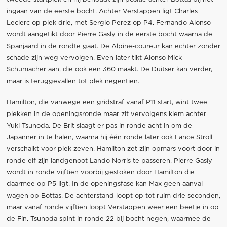
ingaan van de eerste bocht. Achter Verstappen ligt Charles
Leclerc op plek drie, met Sergio Perez op P4. Fernando Alonso
wordt aangetikt door Pierre Gasly in de eerste bocht waarna de
Spanjaard in de rondte gaat. De Alpine-coureur kan echter zonder
schade zijn weg vervolgen. Even later tikt Alonso Mick
Schumacher aan, die ook een 360 maakt. De Duitser kan verder,
maar is teruggevallen tot plek negentien.
Hamilton, die vanwege een gridstraf vanaf P11 start, wint twee
plekken in de openingsronde maar zit vervolgens klem achter
Yuki Tsunoda. De Brit slaagt er pas in ronde acht in om de
Japanner in te halen, waarna hij één ronde later ook Lance Stroll
verschalkt voor plek zeven. Hamilton zet zijn opmars voort door in
ronde elf zijn landgenoot Lando Norris te passeren. Pierre Gasly
wordt in ronde vijftien voorbij gestoken door Hamilton die
daarmee op P5 ligt. In de openingsfase kan Max geen aanval
wagen op Bottas. De achterstand loopt op tot ruim drie seconden,
maar vanaf ronde vijftien loopt Verstappen weer een beetje in op
de Fin. Tsunoda spint in ronde 22 bij bocht negen, waarmee de