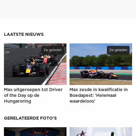
LAATSTE NIEUWS
2w geleden
2w geleden
Max uitgeroepen tot Driver
Max zesde in kwalificatie in
of the Day op de
Boedapest: 'Helemaal
Hungaroring
waardeloos'
GERELATEERDE FOTO'S