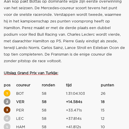
Aan kop pakt Bottas op dominante wijze zijn eerste overwinning
van het seizoen. De Mercedes-coureur scoort tevens het punt
voor de snelste raceronde. Verstappen wordt tweede, waarmee
hij in het kampioenschap zes punten voorsprong heeft op
Hamilton. Perez maakt er met de derde plaats een dubbel
podium voor Red Bull Racing van. Charles Leclerc wordt vierde,
met daarachter Hamilton op P5. Pierre Gasly eindigt als zesde,
terwijl Lando Norris. Carlos Sainz, Lance Stroll en Esteban Ocon de
top tien completeren. De Fransman is de enige coureur die
zonder pitstop de race voltooit.
Uitslag Grand Prix van Turkije:
pos
coureur
ronden
tijd
punten
1
BOT
58
1:31:04.103
26
2
VER
58
+14.584s
18
3
PER
58
+33.471s
15
4
LEC
58
+37.814s
12
5
HAM
58
+41.812s
10