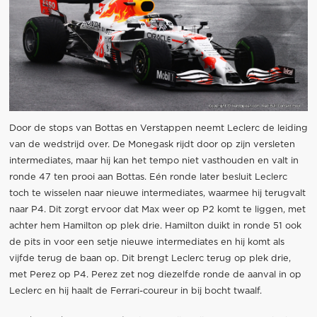
Door de stops van Bottas en Verstappen neemt Leclerc de leiding
van de wedstrijd over. De Monegask rijdt door op zijn versleten
intermediates, maar hij kan het tempo niet vasthouden en valt in
ronde 47 ten prooi aan Bottas. Eén ronde later besluit Leclerc
toch te wisselen naar nieuwe intermediates, waarmee hij terugvalt
naar P4. Dit zorgt ervoor dat Max weer op P2 komt te liggen, met
achter hem Hamilton op plek drie. Hamilton duikt in ronde 51 ook
de pits in voor een setje nieuwe intermediates en hij komt als
vijfde terug de baan op. Dit brengt Leclerc terug op plek drie,
met Perez op P4. Perez zet nog diezelfde ronde de aanval in op
Leclerc en hij haalt de Ferrari-coureur in bij bocht twaalf.