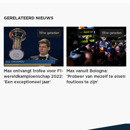
GERELATEERD NIEUWS
191w geleden
191w geleden
Max ontvangt trofee voor F1-
Max vanuit Bologna:
wereldkampioenschap 2022:
'Probeer van mezelf te eisen
'Een exceptioneel jaar'
foutloos te zijn'