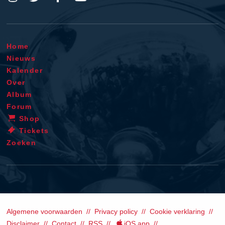
Home
Nieuws
Kalender
Over
Album
Forum
Shop
Tickets
Zoeken
Algemene voorwaarden
Privacy policy
Cookie verklaring
Disclaimer
Contact
RSS
iOS app