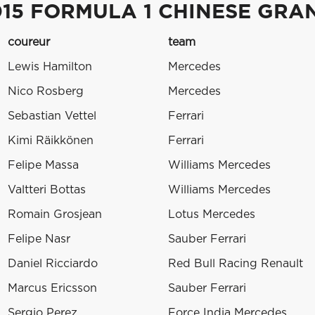
015 FORMULA 1 CHINESE GRA
coureur
team
Lewis Hamilton
Mercedes
Nico Rosberg
Mercedes
Sebastian Vettel
Ferrari
Kimi Räikkönen
Ferrari
Felipe Massa
Williams Mercedes
Valtteri Bottas
Williams Mercedes
Romain Grosjean
Lotus Mercedes
Felipe Nasr
Sauber Ferrari
Daniel Ricciardo
Red Bull Racing Renault
Marcus Ericsson
Sauber Ferrari
Sergio Perez
Force India Mercedes