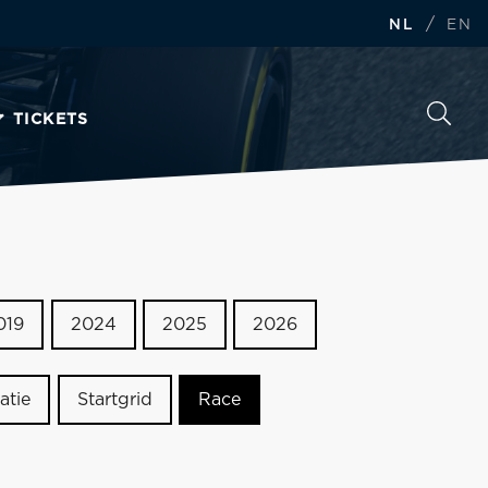
/
NL
EN
TICKETS
019
2024
2025
2026
atie
Startgrid
Race