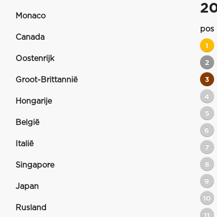
2
Monaco
pos
Canada
1
Oostenrijk
2
Groot-Brittannië
3
4
Hongarije
5
België
6
Italië
7
8
Singapore
9
Japan
10
Rusland
11