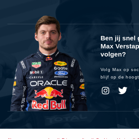
Ben jij sne
Max Verstap
volgen?
Volg Max op soc
blijf op de hoog