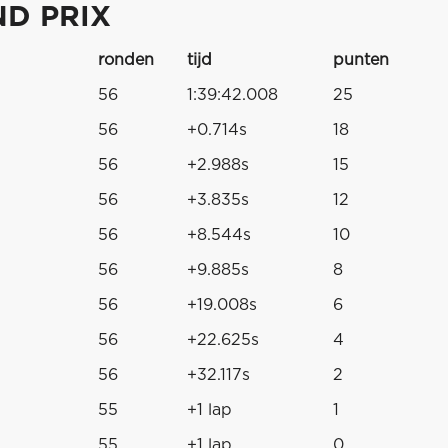
ND PRIX
ronden
tijd
punten
56
1:39:42.008
25
56
+0.714s
18
56
+2.988s
15
56
+3.835s
12
56
+8.544s
10
56
+9.885s
8
56
+19.008s
6
56
+22.625s
4
56
+32.117s
2
55
+1 lap
1
55
+1 lap
0