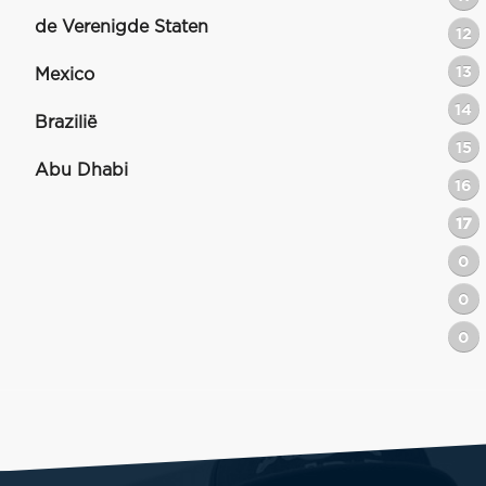
de Verenigde Staten
12
13
Mexico
14
Brazilië
15
Abu Dhabi
16
17
0
0
0