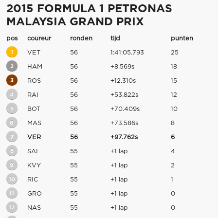
2015 FORMULA 1 PETRONAS
MALAYSIA GRAND PRIX
pos
coureur
ronden
tijd
punten
1
VET
56
1:41:05.793
25
2
HAM
56
+8.569s
18
3
ROS
56
+12.310s
15
4
RAI
56
+53.822s
12
5
BOT
56
+70.409s
10
6
MAS
56
+73.586s
8
7
VER
56
+97.762s
6
8
SAI
55
+1 lap
4
9
KVY
55
+1 lap
2
10
RIC
55
+1 lap
1
11
GRO
55
+1 lap
0
12
NAS
55
+1 lap
0