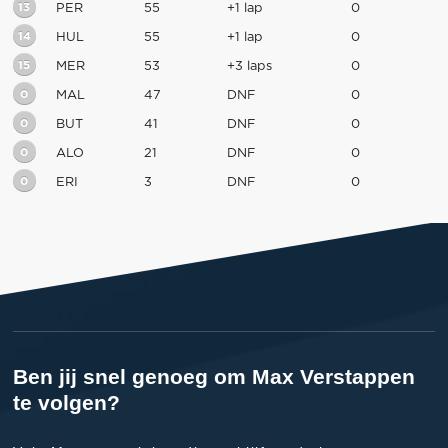
13
PER
55
+1 lap
0
14
HUL
55
+1 lap
0
15
MER
53
+3 laps
0
0
MAL
47
DNF
0
0
BUT
41
DNF
0
0
ALO
21
DNF
0
0
ERI
3
DNF
0
Ben jij snel genoeg om Max Verstappen
te volgen?