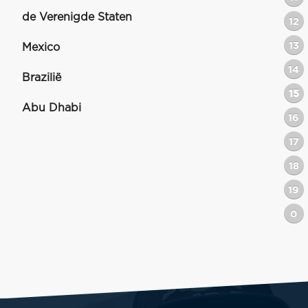
de Verenigde Staten
12
13
Mexico
14
Brazilië
15
Abu Dhabi
16
17
18
19
0