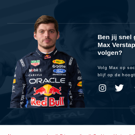
Ben jij sne
Max Verstap
volgen?
Volg Max op soc
blijf op de hoog