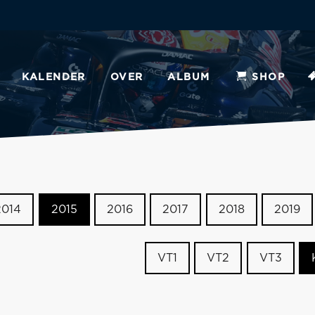
KALENDER
OVER
ALBUM
SHOP
2014
2015
2016
2017
2018
2019
VT1
VT2
VT3