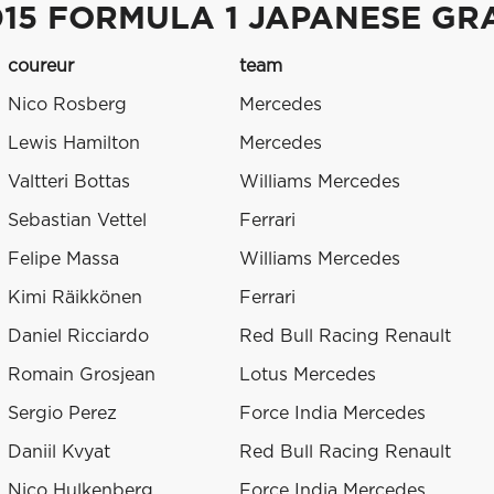
015 FORMULA 1 JAPANESE GR
coureur
team
Nico Rosberg
Mercedes
Lewis Hamilton
Mercedes
Valtteri Bottas
Williams Mercedes
Sebastian Vettel
Ferrari
Felipe Massa
Williams Mercedes
Kimi Räikkönen
Ferrari
Daniel Ricciardo
Red Bull Racing Renault
Romain Grosjean
Lotus Mercedes
Sergio Perez
Force India Mercedes
Daniil Kvyat
Red Bull Racing Renault
Nico Hulkenberg
Force India Mercedes