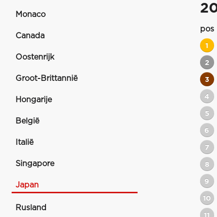
2
Monaco
pos
Canada
1
Oostenrijk
2
Groot-Brittannië
3
4
Hongarije
5
België
6
Italië
7
Singapore
8
9
Japan
10
Rusland
11