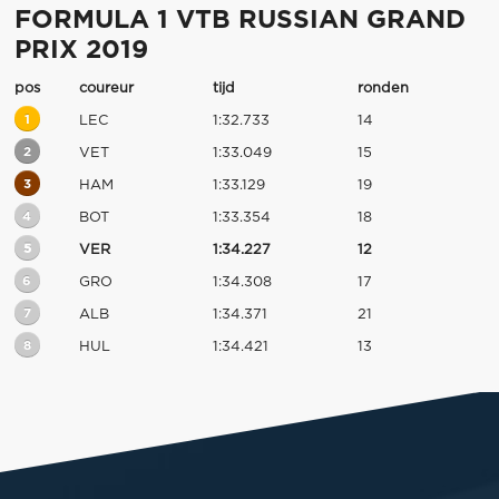
FORMULA 1 VTB RUSSIAN GRAND
PRIX 2019
pos
coureur
tijd
ronden
1
LEC
1:32.733
14
2
VET
1:33.049
15
3
HAM
1:33.129
19
4
BOT
1:33.354
18
5
VER
1:34.227
12
6
GRO
1:34.308
17
7
ALB
1:34.371
21
8
HUL
1:34.421
13