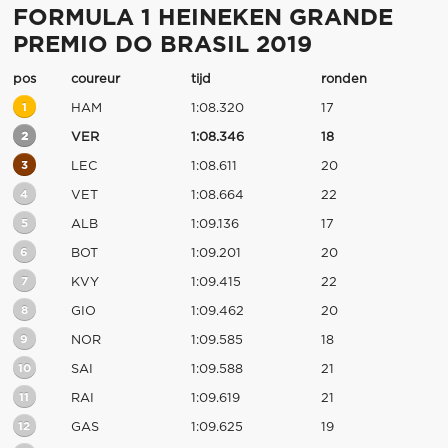
FORMULA 1 HEINEKEN GRANDE
PREMIO DO BRASIL 2019
pos
coureur
tijd
ronden
1
HAM
1:08.320
17
2
VER
1:08.346
18
3
LEC
1:08.611
20
4
VET
1:08.664
22
5
ALB
1:09.136
17
6
BOT
1:09.201
20
7
KVY
1:09.415
22
8
GIO
1:09.462
20
9
NOR
1:09.585
18
10
SAI
1:09.588
21
11
RAI
1:09.619
21
12
GAS
1:09.625
19