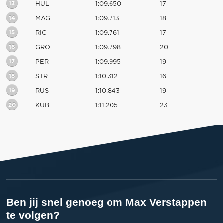
13
HUL
1:09.650
17
14
MAG
1:09.713
18
15
RIC
1:09.761
17
16
GRO
1:09.798
20
17
PER
1:09.995
19
18
STR
1:10.312
16
19
RUS
1:10.843
19
20
KUB
1:11.205
23
Ben jij snel genoeg om Max Verstappen
te volgen?