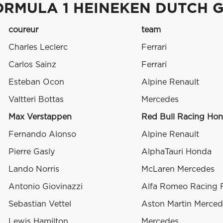
ORMULA 1 HEINEKEN DUTCH G
coureur
team
Charles Leclerc
Ferrari
Carlos Sainz
Ferrari
Esteban Ocon
Alpine Renault
Valtteri Bottas
Mercedes
Max Verstappen
Red Bull Racing Ho
Fernando Alonso
Alpine Renault
Pierre Gasly
AlphaTauri Honda
Lando Norris
McLaren Mercedes
Antonio Giovinazzi
Alfa Romeo Racing F
Sebastian Vettel
Aston Martin Merced
Lewis Hamilton
Mercedes