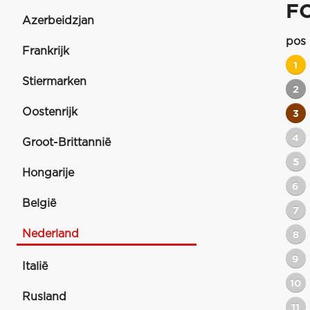
F
Azerbeidzjan
pos
Frankrijk
1
Stiermarken
2
Oostenrijk
3
4
Groot-Brittannië
5
Hongarije
6
België
7
Nederland
8
9
Italië
10
Rusland
11