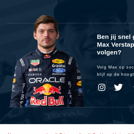
Ben jij sne
Max Verstap
volgen?
Volg Max op soc
blijf op de hoog