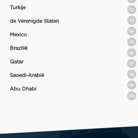
Turkije
12
13
de Verenigde Staten
14
Mexico
15
Brazilië
16
Qatar
17
18
Saoedi-Arabië
19
Abu Dhabi
20