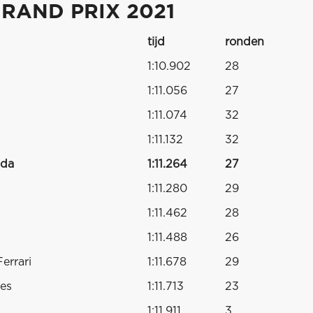
RAND PRIX 2021
tijd
ronden
1:10.902
28
1:11.056
27
1:11.074
32
1:11.132
32
nda
1:11.264
27
1:11.280
29
1:11.462
28
1:11.488
26
errari
1:11.678
29
es
1:11.713
23
1:11.911
3