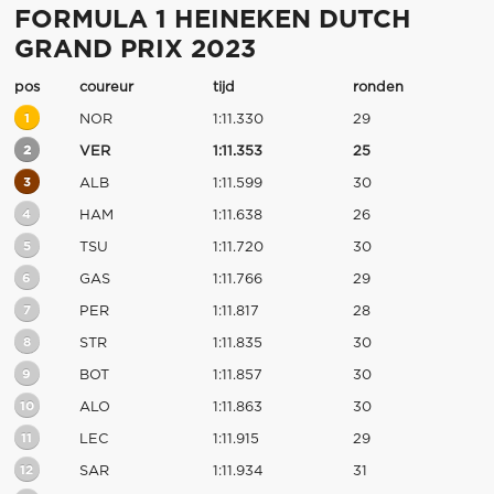
FORMULA 1 HEINEKEN DUTCH
GRAND PRIX 2023
pos
coureur
tijd
ronden
1
NOR
1:11.330
29
2
VER
1:11.353
25
3
ALB
1:11.599
30
4
HAM
1:11.638
26
5
TSU
1:11.720
30
6
GAS
1:11.766
29
7
PER
1:11.817
28
8
STR
1:11.835
30
9
BOT
1:11.857
30
10
ALO
1:11.863
30
11
LEC
1:11.915
29
12
SAR
1:11.934
31