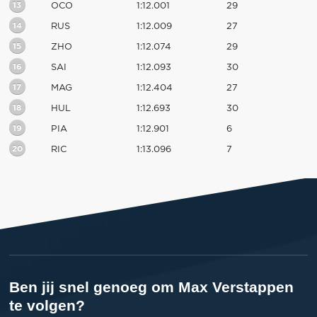
13
OCO
1:12.001
29
14
RUS
1:12.009
27
15
ZHO
1:12.074
29
16
SAI
1:12.093
30
17
MAG
1:12.404
27
18
HUL
1:12.693
30
19
PIA
1:12.901
6
20
RIC
1:13.096
7
Ben jij snel genoeg om Max Verstappen
te volgen?