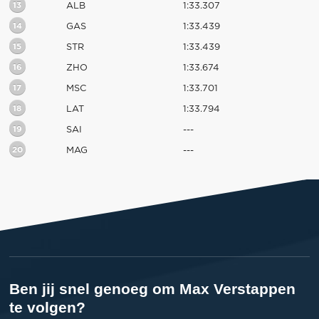
13
ALB
1:33.307
14
GAS
1:33.439
15
STR
1:33.439
16
ZHO
1:33.674
17
MSC
1:33.701
18
LAT
1:33.794
19
SAI
---
20
MAG
---
Ben jij snel genoeg om Max Verstappen
te volgen?