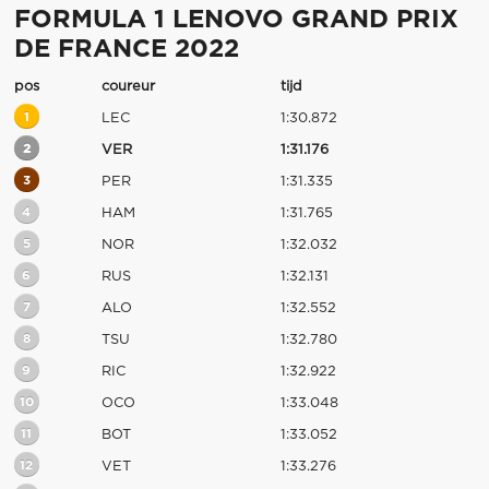
FORMULA 1 LENOVO GRAND PRIX
DE FRANCE 2022
pos
coureur
tijd
1
LEC
1:30.872
2
VER
1:31.176
3
PER
1:31.335
4
HAM
1:31.765
5
NOR
1:32.032
6
RUS
1:32.131
7
ALO
1:32.552
8
TSU
1:32.780
9
RIC
1:32.922
10
OCO
1:33.048
11
BOT
1:33.052
12
VET
1:33.276