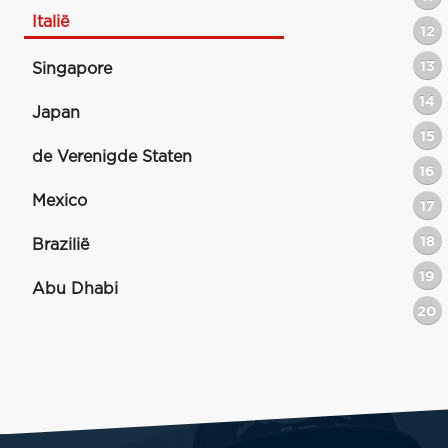
Italië
12
13
Singapore
14
Japan
15
de Verenigde Staten
16
Mexico
17
18
Brazilië
19
Abu Dhabi
20