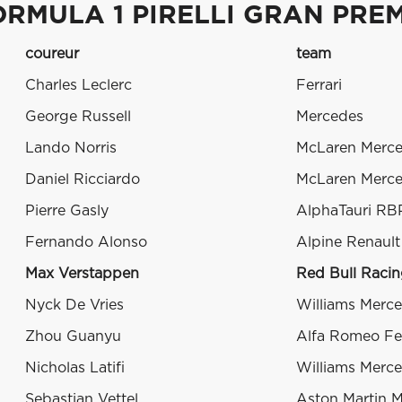
RMULA 1 PIRELLI GRAN PREM
coureur
team
Charles Leclerc
Ferrari
George Russell
Mercedes
Lando Norris
McLaren Merc
Daniel Ricciardo
McLaren Merc
Pierre Gasly
AlphaTauri RB
Fernando Alonso
Alpine Renault
Max Verstappen
Red Bull Raci
Nyck De Vries
Williams Merc
Zhou Guanyu
Alfa Romeo Fer
Nicholas Latifi
Williams Merc
Sebastian Vettel
Aston Martin 