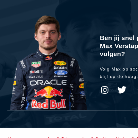
Ben jij sne
Max Verstap
volgen?
Volg Max op soc
blijf op de hoog