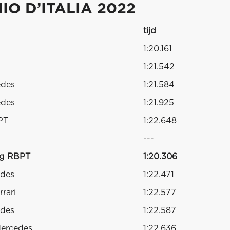
IO D’ITALIA 2022
tijd
1:20.161
1:21.542
edes
1:21.584
edes
1:21.925
PT
1:22.648
---
ng RBPT
1:20.306
edes
1:22.471
rari
1:22.577
edes
1:22.587
Mercedes
1:22.636