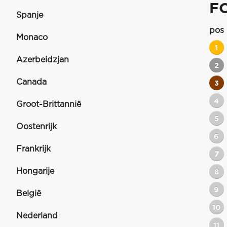
FO
Spanje
pos
Monaco
1
Azerbeidzjan
2
Canada
3
4
Groot-Brittannië
5
Oostenrijk
6
Frankrijk
7
Hongarije
8
9
België
10
Nederland
11