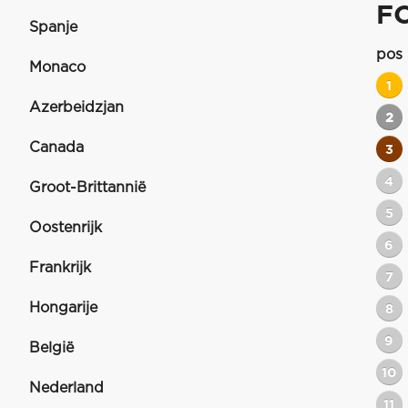
FO
Spanje
pos
Monaco
1
Azerbeidzjan
2
Canada
3
4
Groot-Brittannië
5
Oostenrijk
6
Frankrijk
7
Hongarije
8
9
België
10
Nederland
11