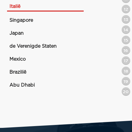
Italië
12
13
Singapore
14
Japan
15
de Verenigde Staten
16
Mexico
17
18
Brazilië
19
Abu Dhabi
20