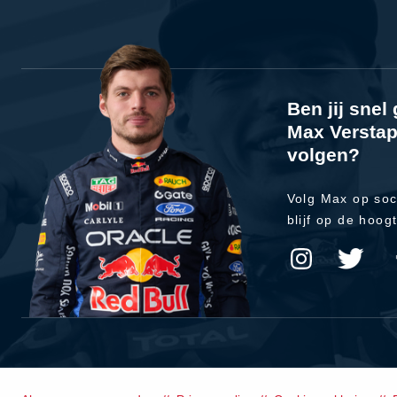
Ben jij sne
Max Verstap
volgen?
Volg Max op soc
blijf op de hoog