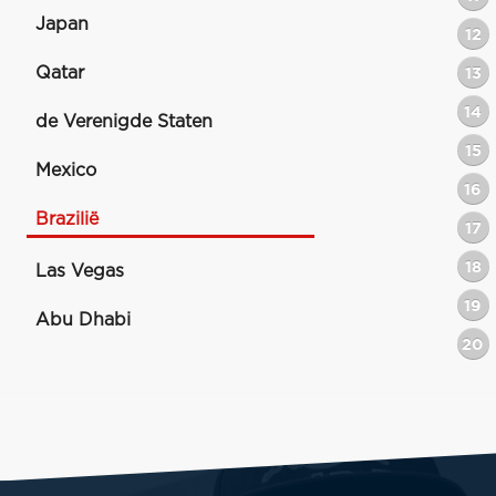
Japan
12
Qatar
13
14
de Verenigde Staten
15
Mexico
16
Brazilië
17
18
Las Vegas
19
Abu Dhabi
20