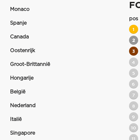
F
Monaco
pos
Spanje
1
Canada
2
Oostenrijk
3
4
Groot-Brittannië
5
Hongarije
6
België
7
Nederland
8
9
Italië
10
Singapore
11