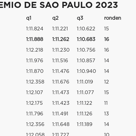
MIO DE SAO PAULO 2023
q1
q2
q3
ronden
1:11.824
1:11.221
1:10.622
15
1:11.888
1:11.262
1:10.683
16
1:12.218
1:11.230
1:10.756
16
1:11.976
1:11.516
1:10.857
14
1:11.870
1:11.476
1:10.940
14
1:12.358
1:11.676
1:11.019
12
1:12.107
1:11.473
1:11.077
15
1:12.175
1:11.423
1:11.122
11
1:11.796
1:11.491
1:11.126
13
1:12.356
1:11.648
1:11.189
14
1:12.058
1:11.727
10