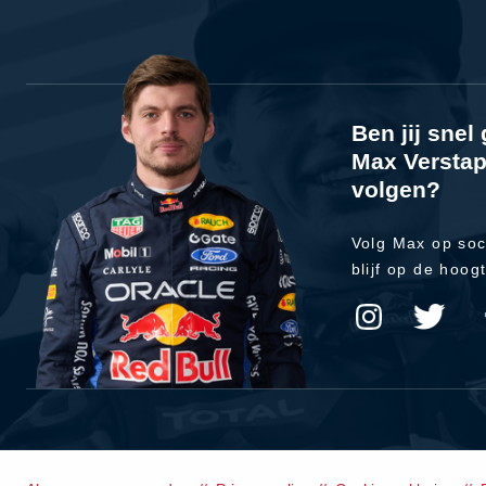
Ben jij sne
Max Verstap
volgen?
Volg Max op soc
blijf op de hoog