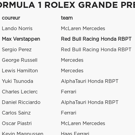
ORMULA 1 ROLEX GRANDE PRE
coureur
team
Lando Norris
McLaren Mercedes
Max Verstappen
Red Bull Racing Honda RBPT
Sergio Perez
Red Bull Racing Honda RBPT
George Russell
Mercedes
Lewis Hamilton
Mercedes
Yuki Tsunoda
AlphaTauri Honda RBPT
Charles Leclerc
Ferrari
Daniel Ricciardo
AlphaTauri Honda RBPT
Carlos Sainz
Ferrari
Oscar Piastri
McLaren Mercedes
Kevin Magnussen
Haas Ferrari