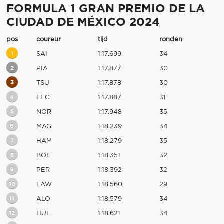
FORMULA 1 GRAN PREMIO DE LA
CIUDAD DE MÉXICO 2024
pos
coureur
tijd
ronden
1
SAI
1:17.699
34
2
PIA
1:17.877
30
3
TSU
1:17.878
30
4
LEC
1:17.887
31
5
NOR
1:17.948
35
6
MAG
1:18.239
34
7
HAM
1:18.279
35
8
BOT
1:18.351
32
9
PER
1:18.392
32
10
LAW
1:18.560
29
11
ALO
1:18.579
34
12
HUL
1:18.621
34