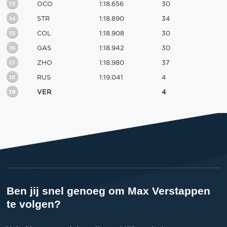
13
OCO
1:18.656
30
14
STR
1:18.890
34
15
COL
1:18.908
30
16
GAS
1:18.942
30
17
ZHO
1:18.980
37
18
RUS
1:19.041
4
19
VER
4
Ben jij snel genoeg om Max Verstappen
te volgen?