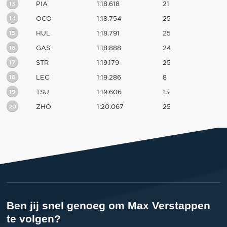
13
PIA
1:18.618
21
14
OCO
1:18.754
25
15
HUL
1:18.791
25
16
GAS
1:18.888
24
17
STR
1:19.179
25
18
LEC
1:19.286
8
19
TSU
1:19.606
13
20
ZHO
1:20.067
25
Ben jij snel genoeg om Max Verstappen
te volgen?