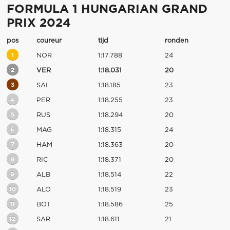
FORMULA 1 HUNGARIAN GRAND
PRIX 2024
pos
coureur
tijd
ronden
1
NOR
1:17.788
24
2
VER
1:18.031
20
3
SAI
1:18.185
23
4
PER
1:18.255
23
5
RUS
1:18.294
20
6
MAG
1:18.315
24
7
HAM
1:18.363
20
8
RIC
1:18.371
20
9
ALB
1:18.514
22
10
ALO
1:18.519
23
11
BOT
1:18.586
25
12
SAR
1:18.611
21