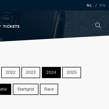
/
NL
EN
TICKETS
2022
2023
2024
2025
atie
Startgrid
Race