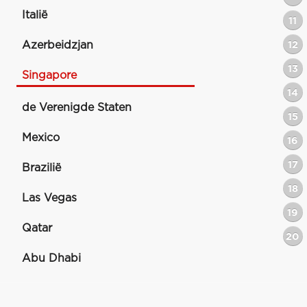
Italië
11
Azerbeidzjan
12
13
Singapore
14
de Verenigde Staten
15
Mexico
16
17
Brazilië
18
Las Vegas
19
Qatar
20
Abu Dhabi