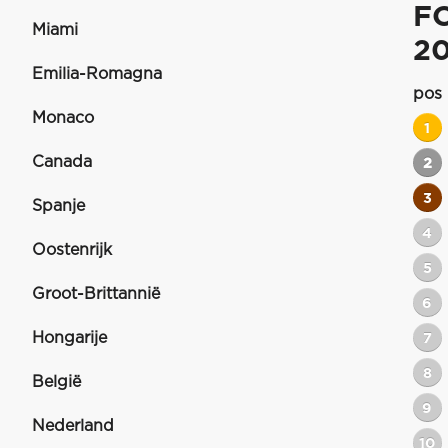
F
Miami
2
Emilia-Romagna
pos
Monaco
1
Canada
2
3
Spanje
4
Oostenrijk
5
Groot-Brittannië
6
Hongarije
7
8
België
9
Nederland
10