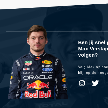
Ben jij sne
Max Verstap
volgen?
Volg Max op soc
blijf op de hoog