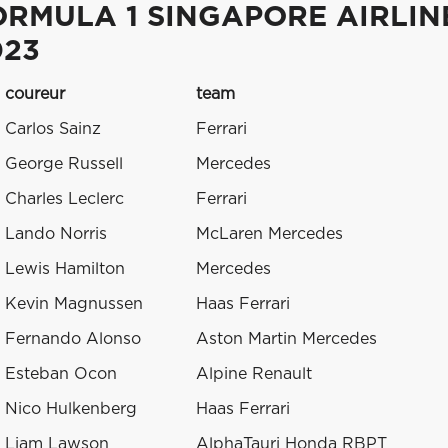
ORMULA 1 SINGAPORE AIRLIN
023
coureur
team
Carlos Sainz
Ferrari
George Russell
Mercedes
Charles Leclerc
Ferrari
Lando Norris
McLaren Mercedes
Lewis Hamilton
Mercedes
Kevin Magnussen
Haas Ferrari
Fernando Alonso
Aston Martin Mercedes
Esteban Ocon
Alpine Renault
Nico Hulkenberg
Haas Ferrari
Liam Lawson
AlphaTauri Honda RBPT