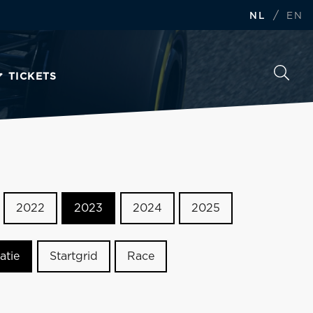
/
NL
EN
TICKETS
2022
2023
2024
2025
atie
Startgrid
Race