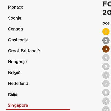
F
Monaco
2
Spanje
pos
Canada
1
Oostenrijk
2
3
Groot-Brittannië
4
Hongarije
5
België
6
Nederland
7
8
Italië
9
Singapore
10