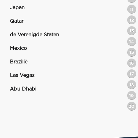
Japan
11
12
Qatar
13
de Verenigde Staten
14
Mexico
15
Brazilië
16
17
Las Vegas
18
Abu Dhabi
19
20