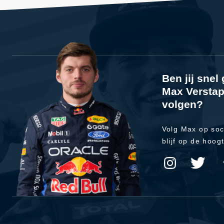
Ben jij sne
Max Verstap
volgen?
Volg Max op soc
blijf op de hoog