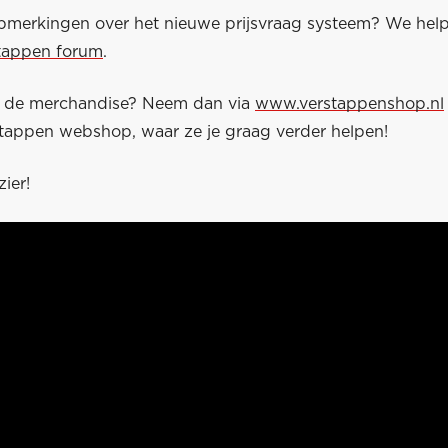
pmerkingen over het nieuwe prijsvraag systeem? We help
tappen forum
.
r de merchandise? Neem dan via
www.verstappenshop.nl
tappen webshop, waar ze je graag verder helpen!
zier!