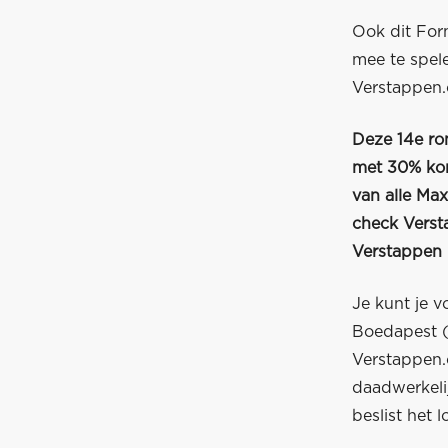
Ook dit For
mee te spel
Verstappen
Deze 14e ro
met 30% kor
van alle Ma
check
Verst
Verstappen 
Je kunt je v
Boedapest (
Verstappen.
daadwerkeli
beslist het lo