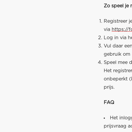
Zo speel je
Registreer 
via
https://
Log in via h
Vul daar ee
gebruik om 
Speel mee do
Het registr
onbeperkt (
prijs.
FAQ
Het inlog
prijsvraag a