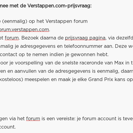
 mee met de Verstappen.com-prijsvraag:
je (eenmalig) op het Verstappen forum
forum.verstappen.com
.
et
forum
. Bezoek daarna de
prijsvraag pagina
, via dezelf
nmalig je adresgegevens en telefoonnummer aan. Deze 
contact op te nemen indien je gewonnen hebt.
or je voorspelling van de snelste raceronde van Max in te
eren en aanvullen van de adresgegevens is eenmalig, daar
kosteloos) meespelen en maak je elke Grand Prix kans o
gen via het
forum
is een vereiste: je forum account is teve
ccount.