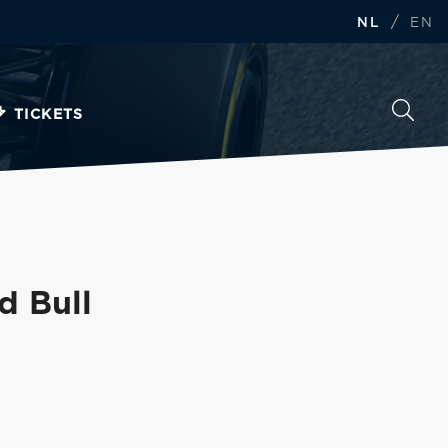
/
NL
EN
TICKETS
d Bull