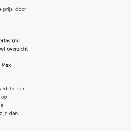
 prijs, door
ertas
(nu
et overzicht
e Max
edstrijd in
op
de
zijn dan