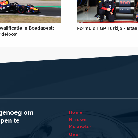
walificatie in Boedapest:
Formule 1 GP Turkije - Ista
rdeloos'
l genoeg om
Home
pen te
Nieuws
Kalender
Over