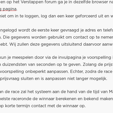
en op het Verstappen forum ga je in dezelfde browser n
ag pagina
.
niet om in te loggen, log dan een keer geforceerd uit en 
ingelogd wordt de eerste keer gevraagd je adres en tel
en. Die gegevens worden gebruikt om contact op te nemen
bt. Wij zullen deze gegevens uitsluitend daarvoor aan
un je meespelen door via de invulpagina je voorspelling 
 duizendsten van seconden op te geven. Zolang de prijs
voorspelling onbeperkt aanpassen. Echter, zodra de race 
 prijsvraag sluiten en is aanpassen niet langer mogelijk.
an de race zal het systeem aan de hand van de tijd van M
snelste raceronde de winnaar berekenen en bekend make
op korte termijn contact met de winnaar op.