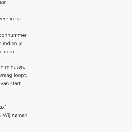
aar
weer in op
efoonnummer
 indien je
wenden.
in minuten,
vraag loopt,
van start
ax’
n. Wij nemen