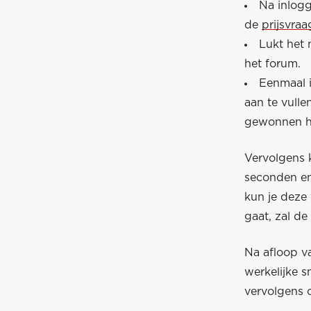
Na inlogg
de
prijsvra
Lukt het 
het forum.
Eenmaal 
aan te vull
gewonnen he
Vervolgens k
seconden en
kun je deze 
gaat, zal de
Na afloop v
werkelijke 
vervolgens 