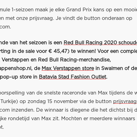
mule 1-seizoen maak je elke Grand Prix kans op een mooie
en met onze prijsvraag. Je vindt de button onderaan op
.com.
nde van het seizoen is een
Red Bull Racing 2020 schoud
ting in de sale voor € 45,47) te winnen! Voor een comple
x Verstappen en Red Bull Racing-merchandise,
appenshop.nl
,
de
Max Verstappen store
in Swalmen of d
pop-up store in
Batavia Stad Fashion Outlet
.
oorspelling van de snelste raceronde van Max tijdens de w
Turkije) op zondag 15 november via de button
prijsvraag
com inzenden. De winnaar is diegene die het dichtst bij 
jke rondetijd van Max zit. Mochten er meerdere winnaars 
t.