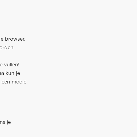
de browser.
worden
 vullen!
na kun je
p een mooie
ns je