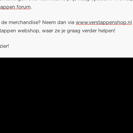
tappen forum
.
r de merchandise? Neem dan via
www.verstappenshop.nl
tappen webshop, waar ze je graag verder helpen!
zier!