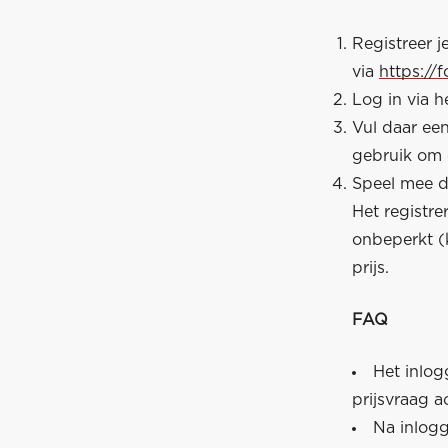
Registreer 
via
https://
Log in via h
Vul daar ee
gebruik om 
Speel mee do
Het registr
onbeperkt (
prijs.
FAQ
Het inlog
prijsvraag a
Na inlogg