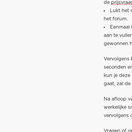
de
prijsvra
Lukt het 
het forum.
Eenmaal 
aan te vull
gewonnen he
Vervolgens k
seconden en
kun je deze 
gaat, zal de
Na afloop v
werkelijke 
vervolgens 
Vragen of o