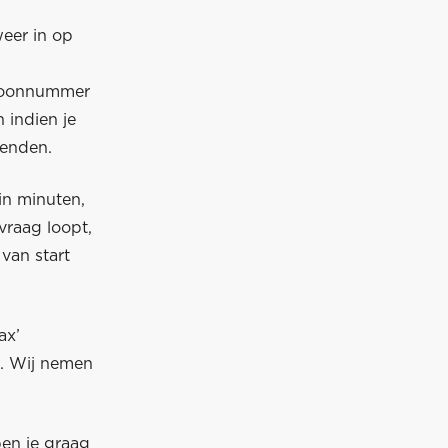
weer in op
efoonnummer
 indien je
wenden.
in minuten,
vraag loopt,
van start
ax’
n. Wij nemen
en je graag