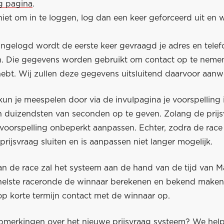
ag pagina
.
niet om in te loggen, log dan een keer geforceerd uit en 
ingelogd wordt de eerste keer gevraagd je adres en tel
en. Die gegevens worden gebruikt om contact op te nemen
bt. Wij zullen deze gegevens uitsluitend daarvoor aan
un je meespelen door via de invulpagina je voorspelling 
 duizendsten van seconden op te geven. Zolang de prijs
voorspelling onbeperkt aanpassen. Echter, zodra de race 
 prijsvraag sluiten en is aanpassen niet langer mogelijk.
an de race zal het systeem aan de hand van de tijd van M
snelste raceronde de winnaar berekenen en bekend make
op korte termijn contact met de winnaar op.
pmerkingen over het nieuwe prijsvraag systeem? We help