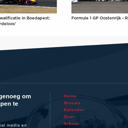
Formule 1 GP Oostenrijk - R
walificatie in Boedapest:
rdeloos'
l genoeg om
Home
pen te
Nieuws
Kalender
Over
Album
ial media en