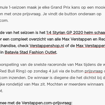
mule 1-seizoen maak je elke Grand Prix kans op een mooie
en met onze prijsvraag. Je vindt de button onderaan op
.com.
de van het seizoen is het
1:4 Styrian GP 2020 helm scha
r een compleet overzicht van alle Max Verstappen en Red
chandise, check
Verstappenshop.nl
of de
Max Verstappe
 in
Batavia Stad Fashion Outlet
.
oorspelling van de snelste raceronde van Max tijdens de w
(Red Bull Ring) op zondag 4 juli via de button
prijsvraag
com inzenden. De winnaar is diegene die het dichtst bij 
jke rondetijd van Max zit. Mochten er meerdere winnaars 
t.
 mee met de Verstappen.com-prijsvraag: