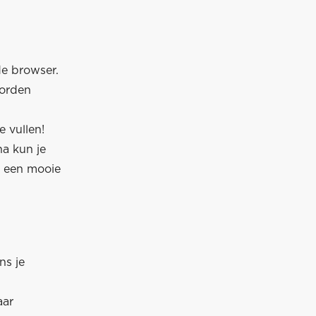
de browser.
worden
 vullen!
na kun je
p een mooie
ns je
aar