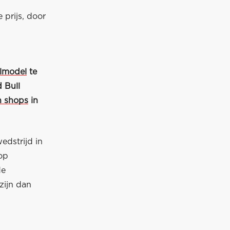
 prijs, door
almodel
te
 Bull
n shops
in
edstrijd in
op
de
zijn dan