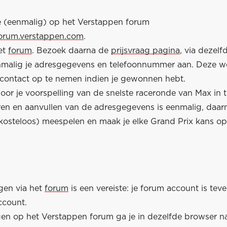
je (eenmalig) op het Verstappen forum
forum.verstappen.com
.
et
forum
. Bezoek daarna de
prijsvraag pagina
, via dezelf
nmalig je adresgegevens en telefoonnummer aan. Deze 
contact op te nemen indien je gewonnen hebt.
or je voorspelling van de snelste raceronde van Max in te
eren en aanvullen van de adresgegevens is eenmalig, daar
kosteloos) meespelen en maak je elke Grand Prix kans o
gen via het
forum
is een vereiste: je forum account is teve
ccount.
en op het Verstappen forum ga je in dezelfde browser n