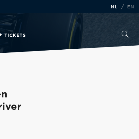
/
NL
EN
TICKETS
en
iver