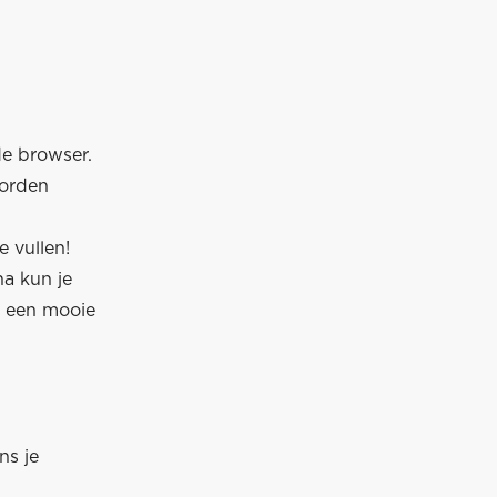
de browser.
worden
 vullen!
na kun je
p een mooie
ns je