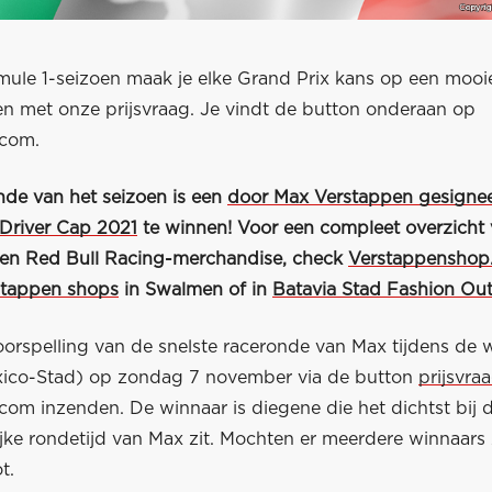
mule 1-seizoen maak je elke Grand Prix kans op een mooie
en met onze prijsvraag. Je vindt de button onderaan op
.com.
nde van het seizoen is een
door Max Verstappen gesigne
 Driver Cap 2021
te winnen! Voor een compleet overzicht 
en Red Bull Racing-merchandise, check
Verstappenshop.
stappen shops
in Swalmen of in
Batavia Stad Fashion Out
oorspelling van de snelste raceronde van Max tijdens de w
ico-Stad) op zondag 7 november via de button
prijsvra
com inzenden. De winnaar is diegene die het dichtst bij 
jke rondetijd van Max zit. Mochten er meerdere winnaars 
t.