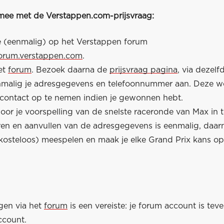
 mee met de Verstappen.com-prijsvraag:
je (eenmalig) op het Verstappen forum
forum.verstappen.com
.
et
forum
. Bezoek daarna de
prijsvraag pagina
, via dezelf
nmalig je adresgegevens en telefoonnummer aan. Deze 
contact op te nemen indien je gewonnen hebt.
or je voorspelling van de snelste raceronde van Max in te
eren en aanvullen van de adresgegevens is eenmalig, daar
kosteloos) meespelen en maak je elke Grand Prix kans o
gen via het
forum
is een vereiste: je forum account is teve
ccount.