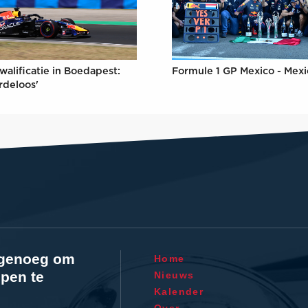
Formule 1 GP Mexico - Mex
walificatie in Boedapest:
rdeloos'
l genoeg om
Home
pen te
Nieuws
Kalender