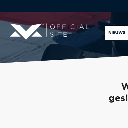
NIEUWS
W
ges