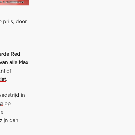
 prijs, door
erde Red
van alle Max
nl
of
let
.
edstrijd in
ag
op
de
zijn dan