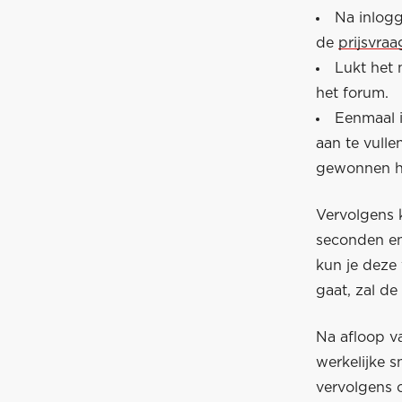
Na inlogg
de
prijsvra
Lukt het 
het forum.
Eenmaal 
aan te vull
gewonnen he
Vervolgens k
seconden en
kun je deze 
gaat, zal de
Na afloop v
werkelijke 
vervolgens 