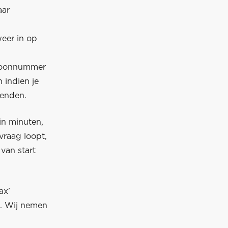
aar
weer in op
efoonnummer
 indien je
wenden.
in minuten,
vraag loopt,
van start
ax’
n. Wij nemen