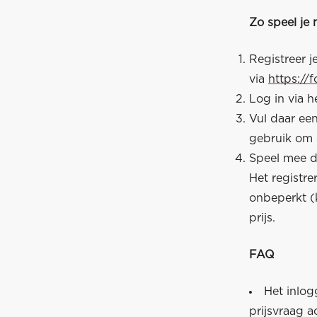
Zo speel je
Registreer 
via
https://
Log in via h
Vul daar ee
gebruik om 
Speel mee do
Het registr
onbeperkt (
prijs.
FAQ
Het inlog
prijsvraag a