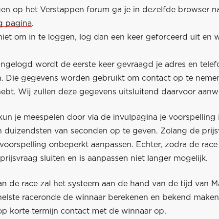
en op het Verstappen forum ga je in dezelfde browser n
ag pagina
.
niet om in te loggen, log dan een keer geforceerd uit en 
ingelogd wordt de eerste keer gevraagd je adres en tel
en. Die gegevens worden gebruikt om contact op te nemen
bt. Wij zullen deze gegevens uitsluitend daarvoor aan
un je meespelen door via de invulpagina je voorspelling 
 duizendsten van seconden op te geven. Zolang de prijs
voorspelling onbeperkt aanpassen. Echter, zodra de race 
 prijsvraag sluiten en is aanpassen niet langer mogelijk.
an de race zal het systeem aan de hand van de tijd van M
snelste raceronde de winnaar berekenen en bekend make
op korte termijn contact met de winnaar op.